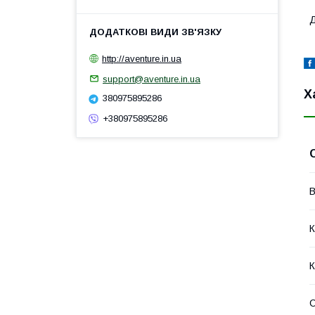
Д
http://aventure.in.ua
support@aventure.in.ua
Х
380975895286
+380975895286
В
К
К