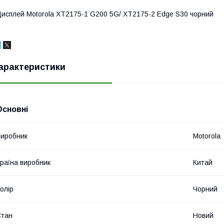
исплей Motorola XT2175-1 G200 5G/ XT2175-2 Edge S30 чорний
арактеристики
Основні
иробник
Motorola
раїна виробник
Китай
олір
Чорний
Стан
Новий