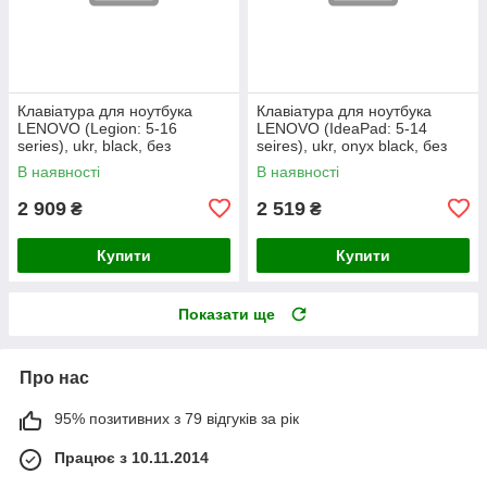
Клавіатура для ноутбука
Клавіатура для ноутбука
LENOVO (Legion: 5-16
LENOVO (IdeaPad: 5-14
series), ukr, black, без
seires), ukr, onyx black, без
фрейма, підсвічування
фрейму, підсвічування клавіш
В наявності
В наявності
клавіш
(copilot)
2 909
2 519
₴
₴
Купити
Купити
Показати ще
Про нас
95% позитивних з 79 відгуків за рік
Працює з 10.11.2014