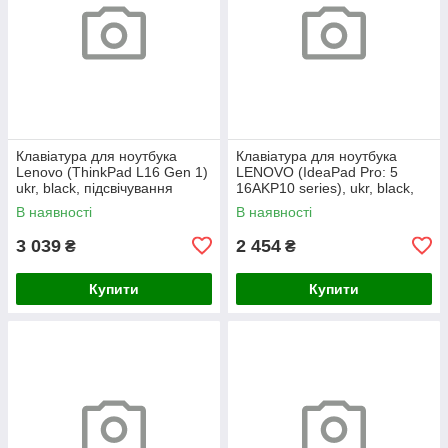
Клавіатура для ноутбука
Клавіатура для ноутбука
Lenovo (ThinkPad L16 Gen 1)
LENOVO (IdeaPad Pro: 5
ukr, black, підсвічування
16AKP10 series), ukr, black,
клавіш (copilot)
без кадру, підсвічування
В наявності
В наявності
клавіш
3 039
2 454
₴
₴
Купити
Купити