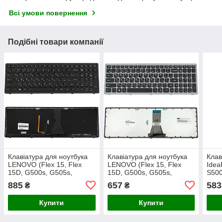
Всі умови повернення
Подібні товари компанії
Клавіатура для ноутбука
Клавіатура для ноутбука
Клав
LENOVO (Flex 15, Flex
LENOVO (Flex 15, Flex
Idea
15D, G500s, G505s,
15D, G500s, G505s,
S500
S510p) rus, black, black
S510p) rus, black, silver
15, 
885
657
583
₴
₴
frame, підсвічування
frame (оригінал)
рам
клавіш
Купити
Купити