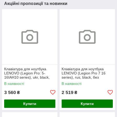
Акційні пропозиції та новинки
Клавіатура для ноутбука
Клавіатура для ноутбука
LENOVO (Legion Pro: 5-
LENOVO (Legion Pro 7 16
16IAH10 series), ukr, black,
series), rus, black, без
без кадру, підсвічування
фрейма, підсвічування
В наявності
В наявності
клавіш (RGB)
клавіш (copilot)
3 560
2 519
₴
₴
Купити
Купити