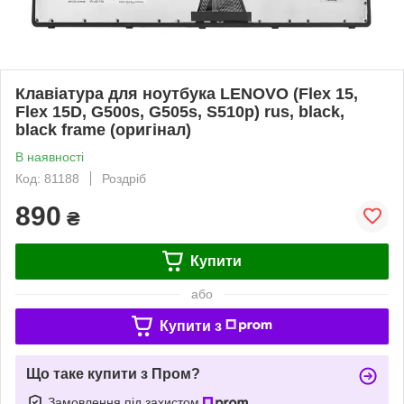
Клавіатура для ноутбука LENOVO (Flex 15,
Flex 15D, G500s, G505s, S510p) rus, black,
black frame (оригінал)
В наявності
Код: 81188
Роздріб
890
₴
Купити
або
Купити з
Що таке купити з Пром?
Замовлення під захистом