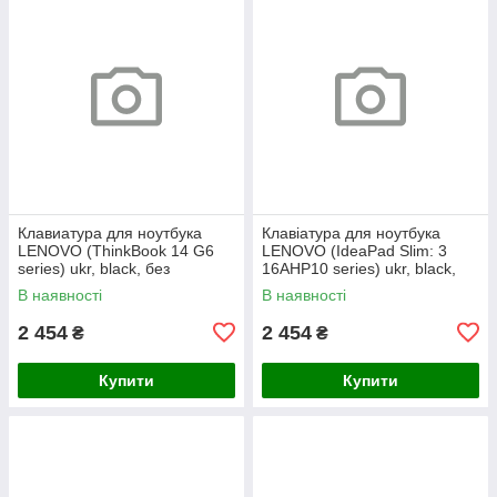
Клавиатура для ноутбука
Клавіатура для ноутбука
LENOVO (ThinkBook 14 G6
LENOVO (IdeaPad Slim: 3
series) ukr, black, без
16AHP10 series) ukr, black,
фрейма, подсветка клавиш
без кадру, підсвічування
В наявності
В наявності
(copilot)
клавіш
2 454
2 454
₴
₴
Купити
Купити