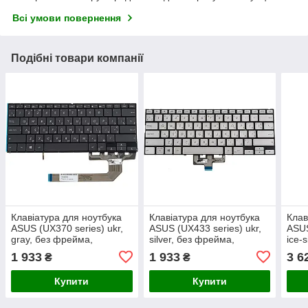
Всі умови повернення
Подібні товари компанії
Клавіатура для ноутбука
Клавіатура для ноутбука
Клав
ASUS (UX370 series) ukr,
ASUS (UX433 series) ukr,
ASUS
gray, без фрейма,
silver, без фрейма,
ice-
підсвічування клавіш
підсвічування клавіш
подс
1 933
1 933
3 6
₴
₴
(ОРИГИНАЛ)
(ОРИГИНАЛ)
кла
Купити
Купити