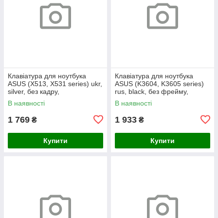
Клавіатура для ноутбука
Клавіатура для ноутбука
ASUS (X513, X531 series) ukr,
ASUS (K3604, K3605 series)
silver, без кадру,
rus, black, без фрейму,
підсвічування клавіш
підсвічування клавіш
В наявності
В наявності
1 769
1 933
₴
₴
Купити
Купити