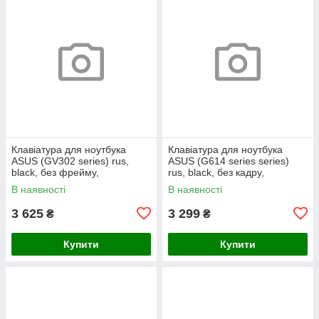
Клавіатура для ноутбука
Клавіатура для ноутбука
ASUS (GV302 series) rus,
ASUS (G614 series series)
black, без фрейму,
rus, black, без кадру,
підсвічування клавіш
підсвічування клавіш (RGB 4)
В наявності
В наявності
3 625
3 299
₴
₴
Купити
Купити