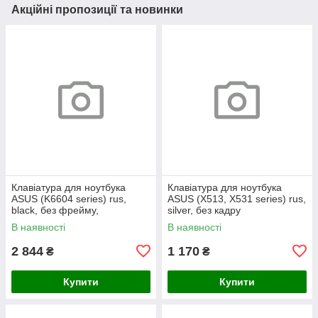
Акційні пропозиції та новинки
Клавіатура для ноутбука
Клавіатура для ноутбука
ASUS (K6604 series) rus,
ASUS (X513, X531 series) rus,
black, без фрейму,
silver, без кадру
підсвічування клавіш (Red
В наявності
В наявності
Esc)
2 844
1 170
₴
₴
Купити
Купити