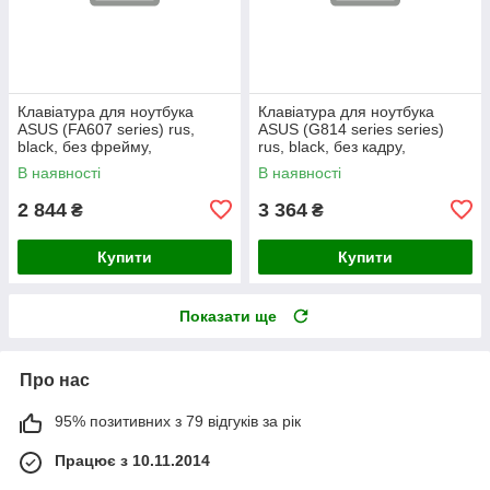
Клавіатура для ноутбука
Клавіатура для ноутбука
ASUS (FA607 series) rus,
ASUS (G814 series series)
black, без фрейму,
rus, black, без кадру,
підсвічування клавіш (RGB)
підсвічування клавіш (RGB 4)
В наявності
В наявності
2 844
3 364
₴
₴
Купити
Купити
Показати ще
Про нас
95% позитивних з 79 відгуків за рік
Працює з 10.11.2014