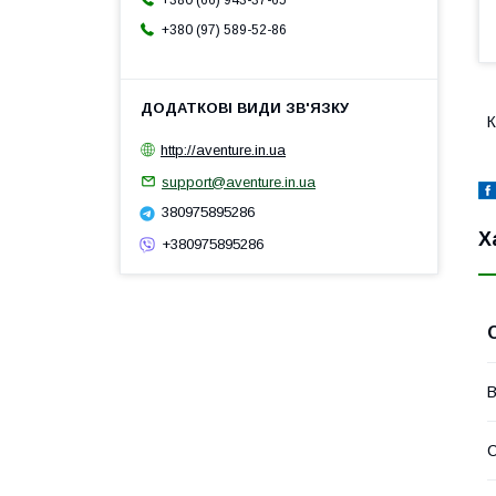
+380 (66) 943-37-65
+380 (97) 589-52-86
К
http://aventure.in.ua
support@aventure.in.ua
380975895286
Х
+380975895286
В
С