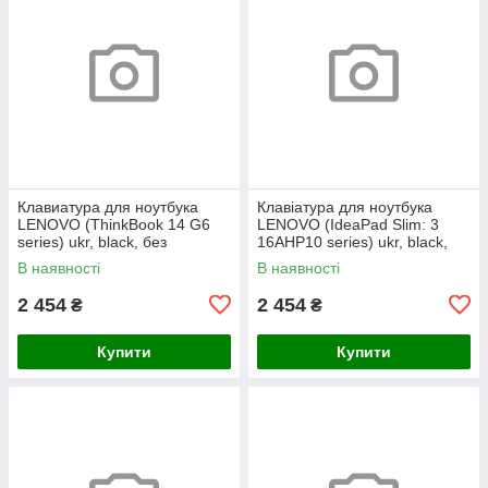
Клавиатура для ноутбука
Клавіатура для ноутбука
LENOVO (ThinkBook 14 G6
LENOVO (IdeaPad Slim: 3
series) ukr, black, без
16AHP10 series) ukr, black,
фрейма, подсветка клавиш
без кадру, підсвічування
В наявності
В наявності
(copilot)
клавіш
2 454
2 454
₴
₴
Купити
Купити