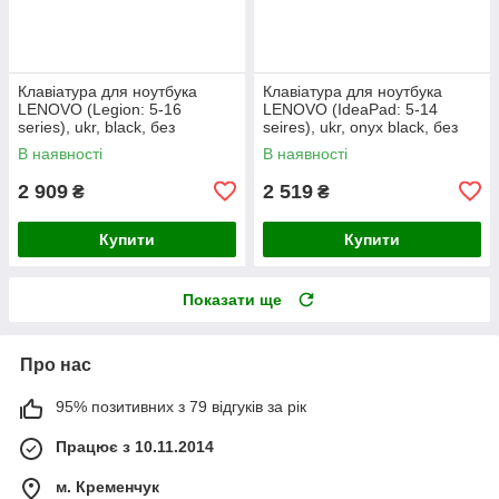
Клавіатура для ноутбука
Клавіатура для ноутбука
LENOVO (Legion: 5-16
LENOVO (IdeaPad: 5-14
series), ukr, black, без
seires), ukr, onyx black, без
фрейма, підсвічування
фрейму, підсвічування клавіш
В наявності
В наявності
клавіш
(copilot)
2 909
2 519
₴
₴
Купити
Купити
Показати ще
Про нас
95% позитивних з 79 відгуків за рік
Працює з 10.11.2014
м. Кременчук