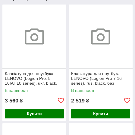
Клавіатура для ноутбука
Клавіатура для ноутбука
LENOVO (Legion Pro: 5-
LENOVO (Legion Pro 7 16
16IAH10 series), ukr, black,
series), rus, black, без
без кадру, підсвічування
фрейма, підсвічування
В наявності
В наявності
клавіш (RGB)
клавіш (copilot)
3 560
2 519
₴
₴
Купити
Купити