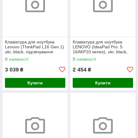
Клавіатура для ноутбука
Клавіатура для ноутбука
Lenovo (ThinkPad L16 Gen 1)
LENOVO (IdeaPad Pro: 5
ukr, black, підсвічування
16AKP10 series), ukr, black,
клавіш (copilot)
без кадру, підсвічування
В наявності
В наявності
клавіш
3 039
2 454
₴
₴
Купити
Купити