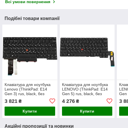
Всі умови повернення
Подібні товари компанії
Клавіатура для ноутбука
Клавіатура для ноутбука
Клав
Lenovo (ThinkPad: E14
LENOVO (ThinkPad: E14
LENO
Gen 3) rus, black, без
Gen 5) rus, black, без
Gen 
фрейму
фрейму, підсвічування
фре
3 821
4 276
3 8
₴
₴
клавіш (ОРИГІНАЛ)
Купити
Купити
Акційні пропозиції та новинки