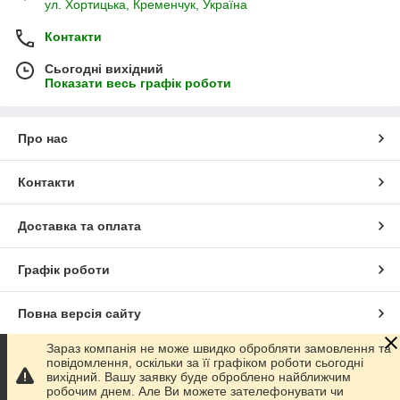
ул. Хортицька, Кременчук, Україна
Контакти
Сьогодні вихідний
Показати весь графік роботи
Про нас
Контакти
Доставка та оплата
Графік роботи
Повна версія сайту
Зараз компанія не може швидко обробляти замовлення та
Сайт створено на маркетплейсі
Prom.ua
повідомлення, оскільки за її графіком роботи сьогодні
вихідний. Вашу заявку буде оброблено найближчим
робочим днем. Але Ви можете зателефонувати чи