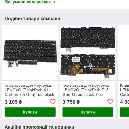
Всі умови повернення
Подібні товари компанії
Клавіатура для ноутбука
Клавіатура для ноутбука
Клав
LENOVO (ThinkPad: X1
LENOVO (ThinkPad: Z13
LENO
Carbon 7th Gen) rus, black,
Gen 1) rus, black, без
Carb
без фрейма,
кадру, підсвічування
blac
3 105
3 756
4 0
₴
₴
підсвічування клавіш
клавіш (ОРИГИНАЛ)
підс
Купити
Купити
Акційні пропозиції та новинки