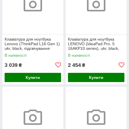
Клавіатура для ноутбука
Клавіатура для ноутбука
Lenovo (ThinkPad L16 Gen 1)
LENOVO (IdeaPad Pro: 5
ukr, black, підсвічування
16AKP10 series), ukr, black,
клавіш (copilot)
без кадру, підсвічування
В наявності
В наявності
клавіш
3 039
2 454
₴
₴
Купити
Купити