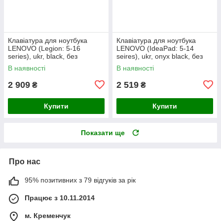
Клавіатура для ноутбука
Клавіатура для ноутбука
LENOVO (Legion: 5-16
LENOVO (IdeaPad: 5-14
series), ukr, black, без
seires), ukr, onyx black, без
фрейма, підсвічування
фрейму, підсвічування клавіш
В наявності
В наявності
клавіш
(copilot)
2 909
2 519
₴
₴
Купити
Купити
Показати ще
Про нас
95% позитивних з 79 відгуків за рік
Працює з 10.11.2014
м. Кременчук