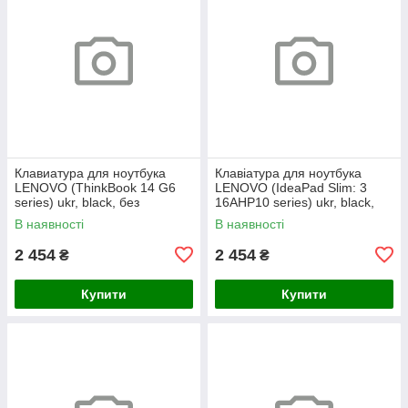
Клавиатура для ноутбука
Клавіатура для ноутбука
LENOVO (ThinkBook 14 G6
LENOVO (IdeaPad Slim: 3
series) ukr, black, без
16AHP10 series) ukr, black,
фрейма, подсветка клавиш
без кадру, підсвічування
В наявності
В наявності
(copilot)
клавіш
2 454
2 454
₴
₴
Купити
Купити