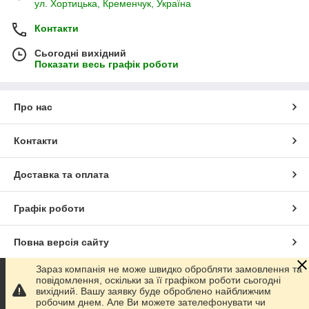
ул. Хортицька, Кременчук, Україна
Контакти
Сьогодні вихідний
Показати весь графік роботи
Про нас
Контакти
Доставка та оплата
Графік роботи
Повна версія сайту
Зараз компанія не може швидко обробляти замовлення та
Сайт створено на маркетплейсі
Prom.ua
повідомлення, оскільки за її графіком роботи сьогодні
вихідний. Вашу заявку буде оброблено найближчим
робочим днем. Але Ви можете зателефонувати чи