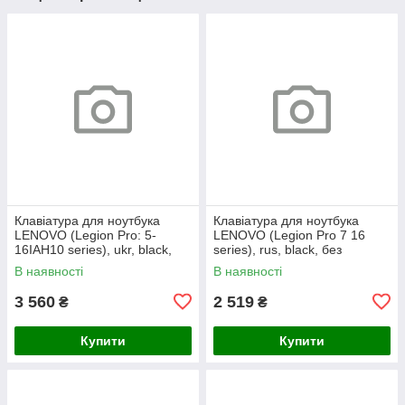
Клавіатура для ноутбука
Клавіатура для ноутбука
LENOVO (Legion Pro: 5-
LENOVO (Legion Pro 7 16
16IAH10 series), ukr, black,
series), rus, black, без
без кадру, підсвічування
фрейма, підсвічування
В наявності
В наявності
клавіш (RGB)
клавіш (copilot)
3 560
2 519
₴
₴
Купити
Купити