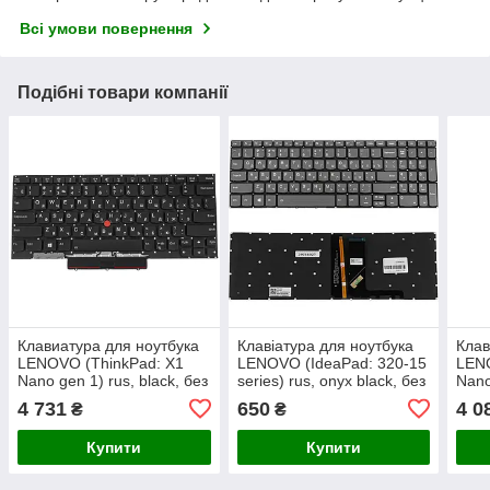
Всі умови повернення
Подібні товари компанії
Клавиатура для ноутбука
Клавіатура для ноутбука
Клав
LENOVO (ThinkPad: X1
LENOVO (IdeaPad: 320-15
LENO
Nano gen 1) rus, black, без
series) rus, onyx black, без
Nano
фрейма, подсветка
фрейма, підсвічування
подс
4 731
650
4 0
₴
₴
клавиш
клавіш
фре
Купити
Купити