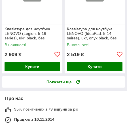
Клавіатура для ноутбука
Клавіатура для ноутбука
LENOVO (Legion: 5-16
LENOVO (IdeaPad: 5-14
series), ukr, black, без
seires), ukr, onyx black, без
фрейма, підсвічування
фрейму, підсвічування клавіш
В наявності
В наявності
клавіш
(copilot)
2 909
2 519
₴
₴
Купити
Купити
Показати ще
Про нас
95% позитивних з 79 відгуків за рік
Працює з 10.11.2014