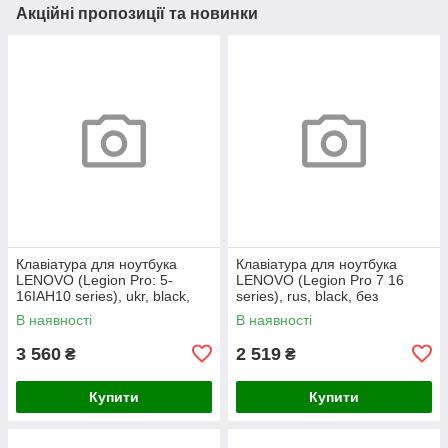
Акційні пропозиції та новинки
Клавіатура для ноутбука
Клавіатура для ноутбука
LENOVO (Legion Pro: 5-
LENOVO (Legion Pro 7 16
16IAH10 series), ukr, black,
series), rus, black, без
без кадру, підсвічування
фрейма, підсвічування
В наявності
В наявності
клавіш (RGB)
клавіш (copilot)
3 560
2 519
₴
₴
Купити
Купити