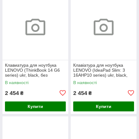
Клавиатура для ноутбука
Клавіатура для ноутбука
LENOVO (ThinkBook 14 G6
LENOVO (IdeaPad Slim: 3
series) ukr, black, без
16AHP10 series) ukr, black,
фрейма, подсветка клавиш
без кадру, підсвічування
В наявності
В наявності
(copilot)
клавіш
2 454
2 454
₴
₴
Купити
Купити