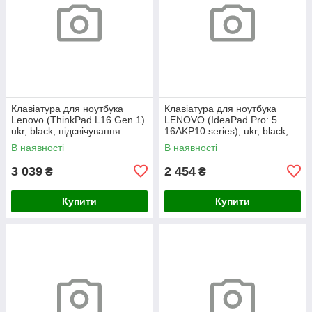
Клавіатура для ноутбука
Клавіатура для ноутбука
Lenovo (ThinkPad L16 Gen 1)
LENOVO (IdeaPad Pro: 5
ukr, black, підсвічування
16AKP10 series), ukr, black,
клавіш (copilot)
без кадру, підсвічування
В наявності
В наявності
клавіш
3 039
2 454
₴
₴
Купити
Купити