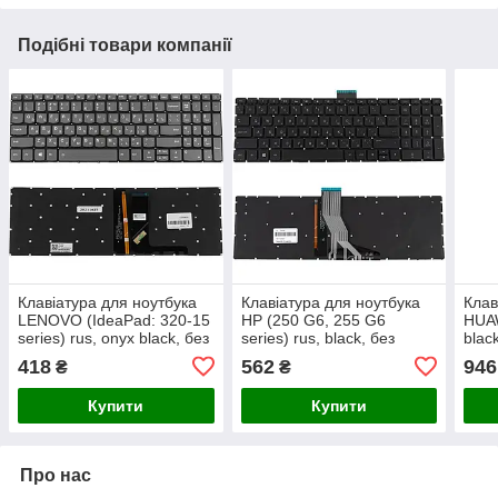
Подібні товари компанії
Клавіатура для ноутбука
Клавіатура для ноутбука
Клав
LENOVO (IdeaPad: 320-15
HP (250 G6, 255 G6
HUAW
series) rus, onyx black, без
series) rus, black, без
blac
фрейма, підсвічування
фрейма, підсвічування
підс
418
562
946
₴
₴
клавіш
клавіш
Купити
Купити
Про нас