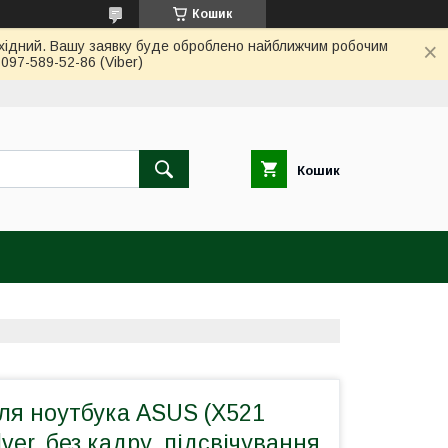
Кошик
вихідний. Вашу заявку буде оброблено найближчим робочим
97-589-52-86 (Viber)
Кошик
ля ноутбука ASUS (X521
ilver, без кадру, підсвічування