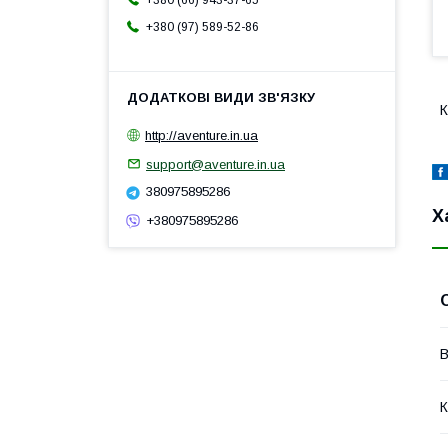
+380 (66) 943-37-65
+380 (97) 589-52-86
К
http://aventure.in.ua
support@aventure.in.ua
380975895286
Х
+380975895286
В
К