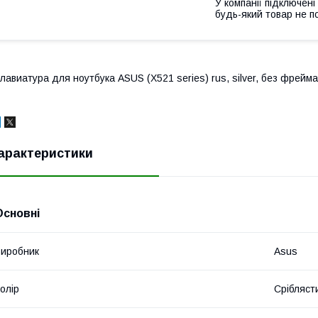
У компанії підключені
будь-який товар не п
лавиатура для ноутбука ASUS (X521 series) rus, silver, без фрей
арактеристики
Основні
иробник
Asus
олір
Срібляст