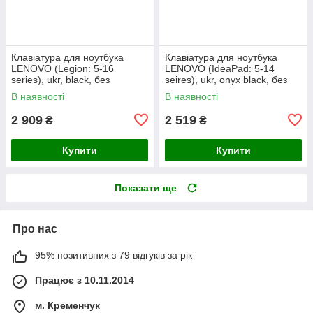
Клавіатура для ноутбука
Клавіатура для ноутбука
LENOVO (Legion: 5-16
LENOVO (IdeaPad: 5-14
series), ukr, black, без
seires), ukr, onyx black, без
фрейма, підсвічування
фрейму, підсвічування клавіш
В наявності
В наявності
клавіш
(copilot)
2 909
2 519
₴
₴
Купити
Купити
Показати ще
Про нас
95% позитивних з 79 відгуків за рік
Працює з 10.11.2014
м. Кременчук