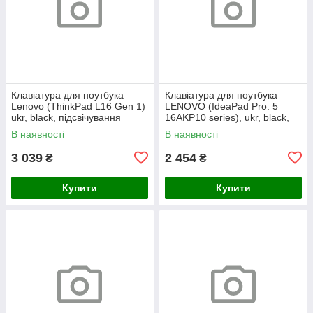
Клавіатура для ноутбука
Клавіатура для ноутбука
Lenovo (ThinkPad L16 Gen 1)
LENOVO (IdeaPad Pro: 5
ukr, black, підсвічування
16AKP10 series), ukr, black,
клавіш (copilot)
без кадру, підсвічування
В наявності
В наявності
клавіш
3 039
2 454
₴
₴
Купити
Купити