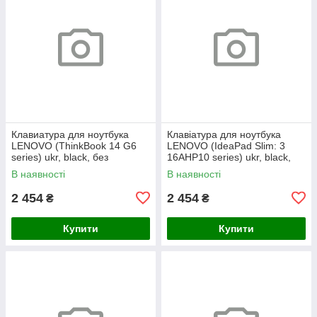
Клавиатура для ноутбука
Клавіатура для ноутбука
LENOVO (ThinkBook 14 G6
LENOVO (IdeaPad Slim: 3
series) ukr, black, без
16AHP10 series) ukr, black,
фрейма, подсветка клавиш
без кадру, підсвічування
В наявності
В наявності
(copilot)
клавіш
2 454
2 454
₴
₴
Купити
Купити