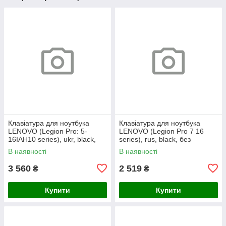
Клавіатура для ноутбука
Клавіатура для ноутбука
LENOVO (Legion Pro: 5-
LENOVO (Legion Pro 7 16
16IAH10 series), ukr, black,
series), rus, black, без
без кадру, підсвічування
фрейма, підсвічування
В наявності
В наявності
клавіш (RGB)
клавіш (copilot)
3 560
2 519
₴
₴
Купити
Купити