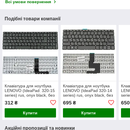
Всі умови повернення
Подібні товари компанії
Клавіатура для ноутбука
Клавіатура для ноутбука
Клав
LENOVO (IdeaPad: 320-15
LENOVO (IdeaPad 320-14
LENO
series) rus, onyx black, без
series) rus, onyx black, без
serie
фрейма
фрейма
фрей
312
695
650
₴
₴
клав
Купити
Купити
Акційні пропозиції та новинки