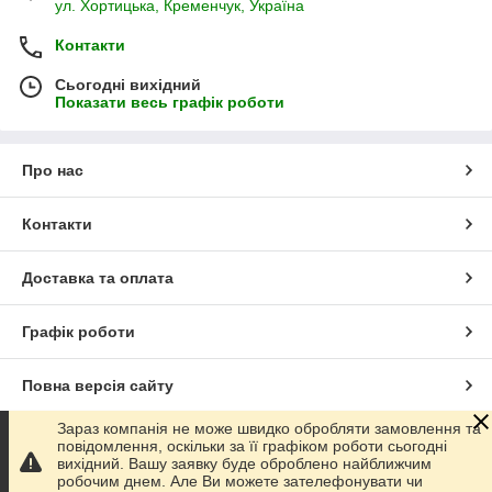
ул. Хортицька, Кременчук, Україна
Контакти
Сьогодні вихідний
Показати весь графік роботи
Про нас
Контакти
Доставка та оплата
Графік роботи
Повна версія сайту
Зараз компанія не може швидко обробляти замовлення та
Сайт створено на маркетплейсі
Prom.ua
повідомлення, оскільки за її графіком роботи сьогодні
вихідний. Вашу заявку буде оброблено найближчим
робочим днем. Але Ви можете зателефонувати чи