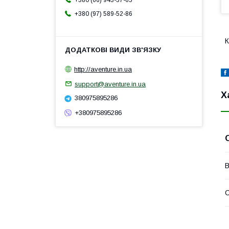
+380 (66) 943-37-65
+380 (97) 589-52-86
К
http://aventure.in.ua
support@aventure.in.ua
Х
380975895286
+380975895286
В
С