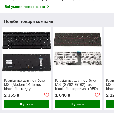
Всі умови повернення
Подібні товари компанії
Клавіатура для ноутбука
Клавіатура для ноутбука
Клав
MSI (Modern 14 B) rus,
MSI (GV62, GT62) rus,
MSI 
black, без кадру,
black, без фрейма, (RED)
blac
підсвічування клавіш
підс
2 355
1 640
2 1
₴
₴
(оригінал)
(RED
Купити
Купити