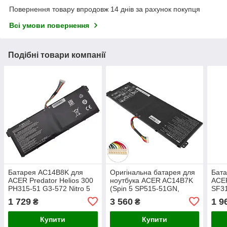
Повернення товару впродовж 14 днів за рахунок покупця
Всі умови повернення
Подібні товари компанії
Батарея AC14B8K для
Оригінальна батарея для
Бат
ACER Predator Helios 300
ноутбука ACER AC14B7K
ACER
PH315-51 G3-572 Nitro 5
(Spin 5 SP515-51GN,
SF3
AN515-51 AN515-53,
SWIFT 3 SF314-56,
SF31
1 729
3 560
1 9
₴
₴
Aspire V3-371, E3-111
SF314-51, Nitro 5 AN515-
5 S
(15.2V 3600mAh 55Wh)
42) 15.28V 3320mAh
(15.
Купити
Купити