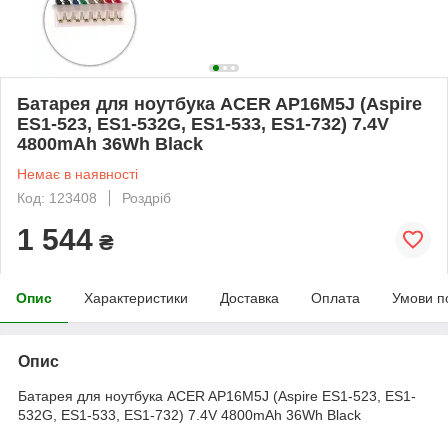
Батарея для ноутбука ACER AP16M5J (Aspire
ES1-523, ES1-532G, ES1-533, ES1-732) 7.4V
4800mAh 36Wh Black
Немає в наявності
Код: 123408
Роздріб
1 544
₴
Опис
Характеристики
Доставка
Оплата
Умови п
Опис
Батарея для ноутбука ACER AP16M5J (Aspire ES1-523, ES1-
532G, ES1-533, ES1-732) 7.4V 4800mAh 36Wh Black