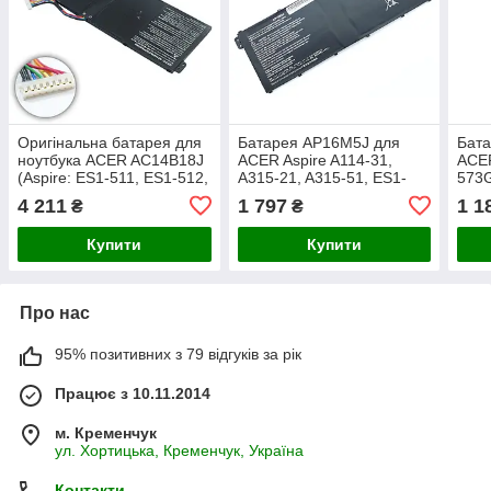
Оригінальна батарея для
Батарея AP16M5J для
Бата
ноутбука ACER AC14B18J
ACER Aspire A114-31,
ACER
(Aspire: ES1-511, ES1-512,
A315-21, A315-51, ES1-
573G
ES1-523, ES1-524, ES1-
523, ES1-532, ES1-732
4400
4 211
1 797
1 1
₴
₴
533) 11.4V 3220mAh Black
AP16M4J (7.6V 6100mAh
46Wh) KT.00205.004
Купити
Купити
Про нас
95% позитивних з 79 відгуків за рік
Працює з 10.11.2014
м. Кременчук
ул. Хортицька, Кременчук, Україна
Контакти