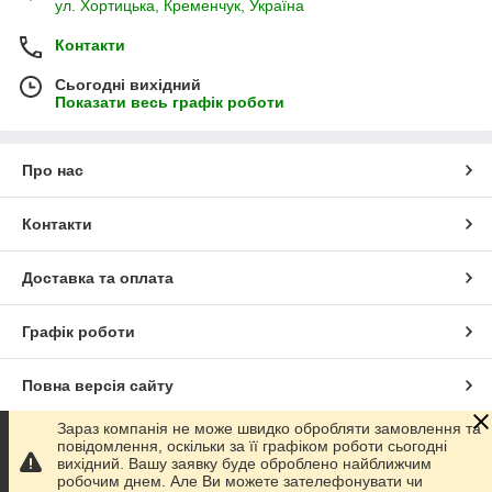
ул. Хортицька, Кременчук, Україна
Контакти
Сьогодні вихідний
Показати весь графік роботи
Про нас
Контакти
Доставка та оплата
Графік роботи
Повна версія сайту
Зараз компанія не може швидко обробляти замовлення та
Сайт створено на маркетплейсі
Prom.ua
повідомлення, оскільки за її графіком роботи сьогодні
вихідний. Вашу заявку буде оброблено найближчим
робочим днем. Але Ви можете зателефонувати чи