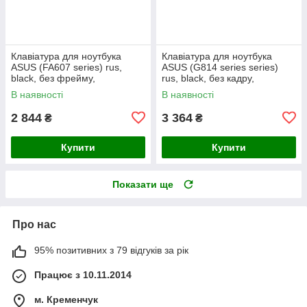
Клавіатура для ноутбука
Клавіатура для ноутбука
ASUS (FA607 series) rus,
ASUS (G814 series series)
black, без фрейму,
rus, black, без кадру,
підсвічування клавіш (RGB)
підсвічування клавіш (RGB 4)
В наявності
В наявності
2 844
3 364
₴
₴
Купити
Купити
Показати ще
Про нас
95% позитивних з 79 відгуків за рік
Працює з 10.11.2014
м. Кременчук