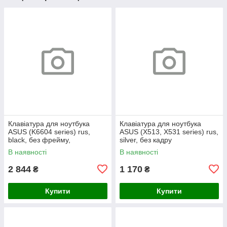
Клавіатура для ноутбука
Клавіатура для ноутбука
ASUS (K6604 series) rus,
ASUS (X513, X531 series) rus,
black, без фрейму,
silver, без кадру
підсвічування клавіш (Red
В наявності
В наявності
Esc)
2 844
1 170
₴
₴
Купити
Купити