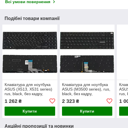
Всі умови повернення
Подібні товари компанії
Клавіатура для ноутбука
Клавіатура для ноутбука
Клав
ASUS (X513, X531 series)
ASUS (M3500 series), rus,
ASUS
rus, black, без кадру,
black, без кадру,
rus,
підсвічування клавіш
підсвічування клавіш
1 262
2 323
1 0
₴
₴
Купити
Купити
Акційні пропозиції та новинки