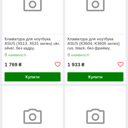
Клавіатура для ноутбука
Клавіатура для ноутбука
ASUS (X513, X531 series) ukr,
ASUS (K3604, K3605 series)
silver, без кадру,
rus, black, без фрейму,
підсвічування клавіш
підсвічування клавіш
В наявності
В наявності
1 769
1 933
₴
₴
Купити
Купити