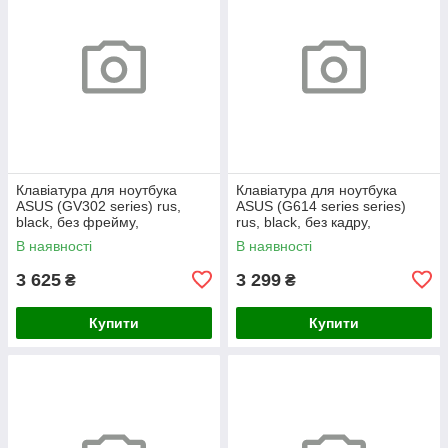
Клавіатура для ноутбука
Клавіатура для ноутбука
ASUS (GV302 series) rus,
ASUS (G614 series series)
black, без фрейму,
rus, black, без кадру,
підсвічування клавіш
підсвічування клавіш (RGB 4)
В наявності
В наявності
3 625
3 299
₴
₴
Купити
Купити