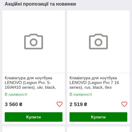
Акційні пропозиції та новинки
Клавіатура для ноутбука
Клавіатура для ноутбука
LENOVO (Legion Pro: 5-
LENOVO (Legion Pro 7 16
16IAH10 series), ukr, black,
series), rus, black, без
без кадру, підсвічування
фрейма, підсвічування
В наявності
В наявності
клавіш (RGB)
клавіш (copilot)
3 560
2 519
₴
₴
Купити
Купити