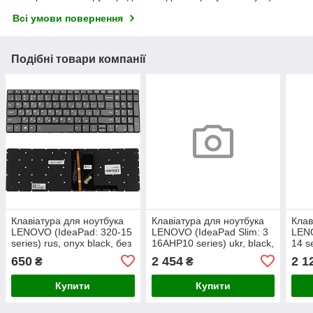
Всі умови повернення
Подібні товари компанії
Клавіатура для ноутбука
Клавіатура для ноутбука
Клав
LENOVO (IdeaPad: 320-15
LENOVO (IdeaPad Slim: 3
LENO
series) rus, onyx black, без
16AHP10 series) ukr, black,
14 se
фрейма, підсвічування
без кадру, підсвічування
без 
650
2 454
2 1
₴
₴
клавіш
клавіш
клав
Купити
Купити