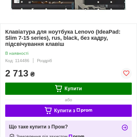
Клавіатура для ноутбука Lenovo (IdeaPad:
Slim 7-15 series), rus, black, без кадру,
підсвічування клавіш
В наявності
Код: 114486
Роздріб
2 713
₴
Купити
або
Купити з
Що таке купити з Пром?
Замовлення під захистом