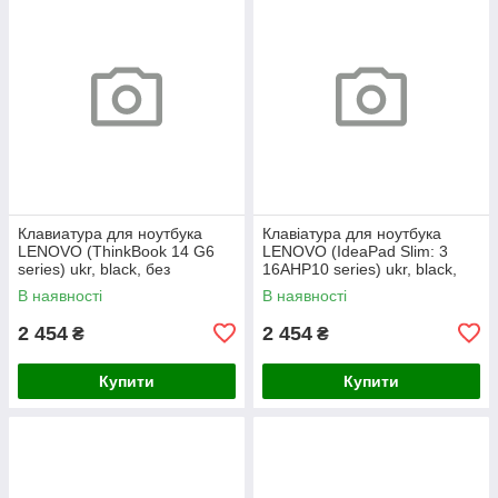
Клавиатура для ноутбука
Клавіатура для ноутбука
LENOVO (ThinkBook 14 G6
LENOVO (IdeaPad Slim: 3
series) ukr, black, без
16AHP10 series) ukr, black,
фрейма, подсветка клавиш
без кадру, підсвічування
В наявності
В наявності
(copilot)
клавіш
2 454
2 454
₴
₴
Купити
Купити