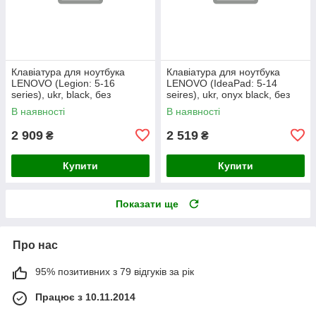
Клавіатура для ноутбука
Клавіатура для ноутбука
LENOVO (Legion: 5-16
LENOVO (IdeaPad: 5-14
series), ukr, black, без
seires), ukr, onyx black, без
фрейма, підсвічування
фрейму, підсвічування клавіш
В наявності
В наявності
клавіш
(copilot)
2 909
2 519
₴
₴
Купити
Купити
Показати ще
Про нас
95% позитивних з 79 відгуків за рік
Працює з 10.11.2014