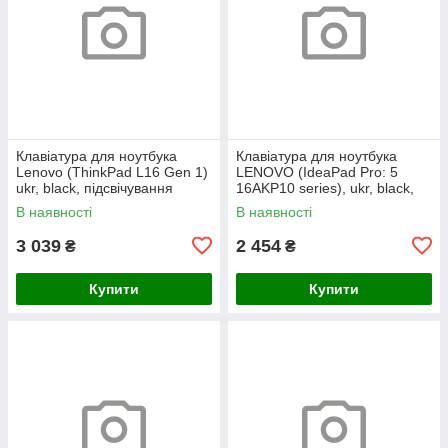
Клавіатура для ноутбука
Клавіатура для ноутбука
Lenovo (ThinkPad L16 Gen 1)
LENOVO (IdeaPad Pro: 5
ukr, black, підсвічування
16AKP10 series), ukr, black,
клавіш (copilot)
без кадру, підсвічування
В наявності
В наявності
клавіш
3 039
2 454
₴
₴
Купити
Купити