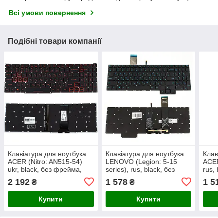
Всі умови повернення
Подібні товари компанії
Клавіатура для ноутбука
Клавіатура для ноутбука
Клав
ACER (Nitro: AN515-54)
LENOVO (Legion: 5-15
ACER
ukr, black, без фрейма,
series), rus, black, без
rus,
підсвічування клавіш(RED)
фрейма, підсвічування
підс
2 192
1 578
1 5
₴
₴
(оригінал)
клавіш(BLUE) (оригінал)
(ори
Купити
Купити