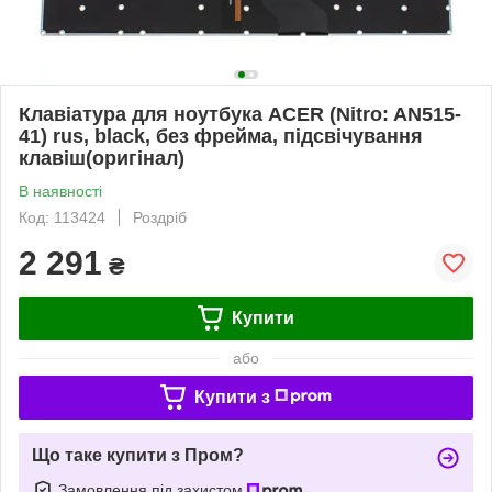
Клавіатура для ноутбука ACER (Nitro: AN515-
41) rus, black, без фрейма, підсвічування
клавіш(оригінал)
В наявності
Код: 113424
Роздріб
2 291
₴
Купити
або
Купити з
Що таке купити з Пром?
Замовлення під захистом