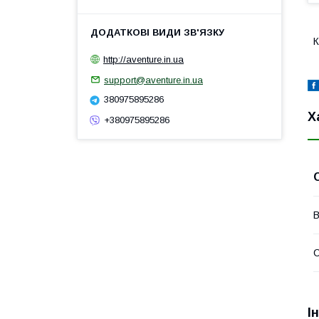
К
http://aventure.in.ua
support@aventure.in.ua
380975895286
Х
+380975895286
В
С
І