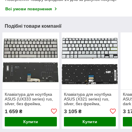
Всі умови повернення
Подібні товари компанії
Клавіатура для ноутбука
Клавіатура для ноутбука
Клав
ASUS (UX333 series) rus,
ASUS (X321 series) rus,
ASUS
silver, без фрейма,
silver, без фрейма,
dark
підсвічування клавіш
підсвічування клавіш
підс
1 659
3 105
3 1
₴
₴
(ОРИГИНАЛ)
(RG
Купити
Купити