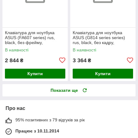
Клавіатура для ноутбука
Клавіатура для ноутбука
ASUS (FA607 series) rus,
ASUS (G814 series series)
black, без фрейму,
rus, black, без кадру,
підсвічування клавіш (RGB)
підсвічування клавіш (RGB 4)
В наявності
В наявності
2 844
3 364
₴
₴
Купити
Купити
Показати ще
Про нас
95% позитивних з 79 відгуків за рік
Працює з 10.11.2014