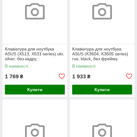
Клавіатура для ноутбука
Клавіатура для ноутбука
ASUS (X513, X531 series) ukr,
ASUS (K3604, K3605 series)
silver, без кадру,
rus, black, без фрейму,
підсвічування клавіш
підсвічування клавіш
В наявності
В наявності
1 769
1 933
₴
₴
Купити
Купити