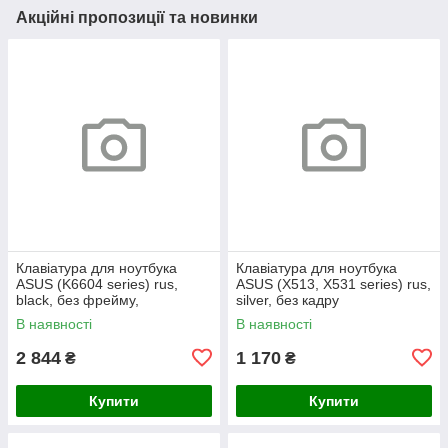
Акційні пропозиції та новинки
Клавіатура для ноутбука
Клавіатура для ноутбука
ASUS (K6604 series) rus,
ASUS (X513, X531 series) rus,
black, без фрейму,
silver, без кадру
підсвічування клавіш (Red
В наявності
В наявності
Esc)
2 844
1 170
₴
₴
Купити
Купити