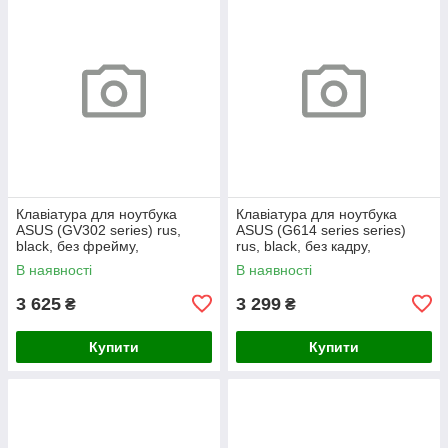
Клавіатура для ноутбука
Клавіатура для ноутбука
ASUS (GV302 series) rus,
ASUS (G614 series series)
black, без фрейму,
rus, black, без кадру,
підсвічування клавіш
підсвічування клавіш (RGB 4)
В наявності
В наявності
3 625
3 299
₴
₴
Купити
Купити