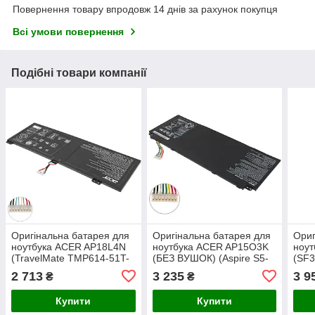
Повернення товару впродовж 14 днів за рахунок покупця
Всі умови повернення
Подібні товари компанії
Оригінальна батарея для
Оригінальна батарея для
Ориг
ноутбука ACER AP18L4N
ноутбука ACER AP15O3K
ноу
(TravelMate TMP614-51T-
(БЕЗ ВУШОК) (Aspire S5-
(SF3
G2) 15.2V 3920mAh 60Wh
371, Swift 5 SF514-51)
Conc
2 713
3 235
3 9
₴
₴
Black (KT.00404.002)
11.25V 4030mAh 45.3Wh
72P)
Black
55.9
Купити
Купити