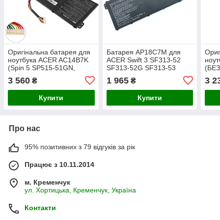
Оригінальна батарея для
Батарея AP18C7M для
Ориг
ноутбука ACER AC14B7K
ACER Swift 3 SF313-52
ноу
(Spin 5 SP515-51GN,
SF313-52G SF313-53
(БЕЗ
SWIFT 3 SF314-56,
SF313-53G SF316-51 Swift
371,
3 560
1 965
3 2
₴
₴
SF314-51, Nitro 5 AN515-
5 SF514-54T SF514-54GT
11.
42) 15.28V 3320mAh
(15.4V 3200mAh 49Wh)
Blac
Купити
Купити
Про нас
95% позитивних з 79 відгуків за рік
Працює з 10.11.2014
м. Кременчук
ул. Хортицька, Кременчук, Україна
Контакти