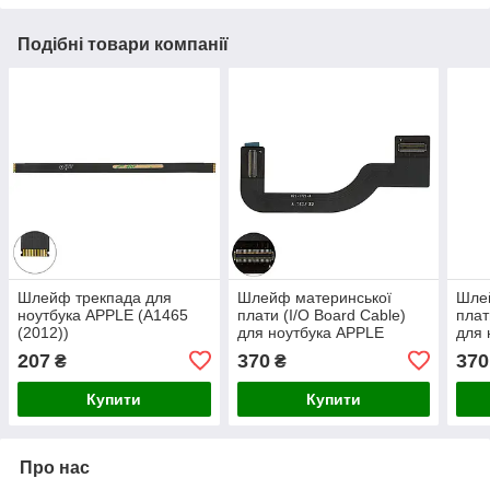
Подібні товари компанії
Шлейф трекпада для
Шлейф материнської
Шле
ноутбука APPLE (A1465
плати (I/O Board Cable)
плат
(2012))
для ноутбука APPLE
для 
(A1465 (2013-2015))
(A13
207
370
370
₴
₴
Купити
Купити
Про нас