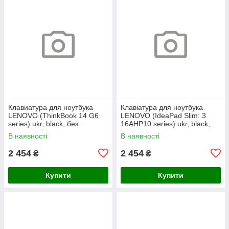
Клавиатура для ноутбука
Клавіатура для ноутбука
LENOVO (ThinkBook 14 G6
LENOVO (IdeaPad Slim: 3
series) ukr, black, без
16AHP10 series) ukr, black,
фрейма, подсветка клавиш
без кадру, підсвічування
В наявності
В наявності
(copilot)
клавіш
2 454
2 454
₴
₴
Купити
Купити