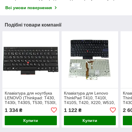
Всі умови повернення
Подібні товари компанії
Клавіатура для ноутбука
Клавіатура для Lenovo
Клав
LENOVO (Thinkpad: T430,
ThinkPad T410, T410I,
Thin
T430i, T430S, T530, T530I,
T410S, T420, X220, W510,
T430
X230, X230i, X230S) rus,
T510, T520 ( RU BLACK ).
X230
1 334
1 122
2 6
₴
₴
black
Оригінал.
(RU 
Купити
Купити