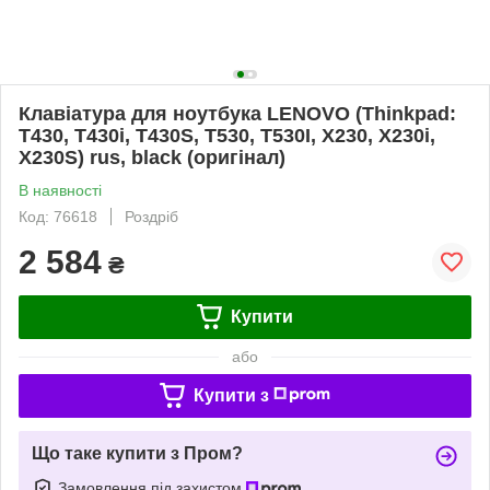
Клавіатура для ноутбука LENOVO (Thinkpad:
T430, T430i, T430S, T530, T530I, X230, X230i,
X230S) rus, black (оригінал)
В наявності
Код: 76618
Роздріб
2 584
₴
Купити
або
Купити з
Що таке купити з Пром?
Замовлення під захистом