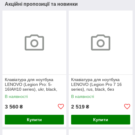
Акційні пропозиції та новинки
Клавіатура для ноутбука
Клавіатура для ноутбука
LENOVO (Legion Pro: 5-
LENOVO (Legion Pro 7 16
16IAH10 series), ukr, black,
series), rus, black, без
без кадру, підсвічування
фрейма, підсвічування
В наявності
В наявності
клавіш (RGB)
клавіш (copilot)
3 560
2 519
₴
₴
Купити
Купити