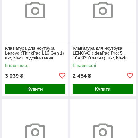
Клавіатура для ноутбука
Клавіатура для ноутбука
Lenovo (ThinkPad L16 Gen 1)
LENOVO (IdeaPad Pro: 5
ukr, black, підсвічування
16AKP10 series), ukr, black,
клавіш (copilot)
без кадру, підсвічування
В наявності
В наявності
клавіш
3 039
2 454
₴
₴
Купити
Купити