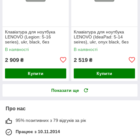
Клавіатура для ноутбука
Клавіатура для ноутбука
LENOVO (Legion: 5-16
LENOVO (IdeaPad: 5-14
series), ukr, black, без
seires), ukr, onyx black, без
фрейма, підсвічування
фрейму, підсвічування клавіш
В наявності
В наявності
клавіш
(copilot)
2 909
2 519
₴
₴
Купити
Купити
Показати ще
Про нас
95% позитивних з 79 відгуків за рік
Працює з 10.11.2014