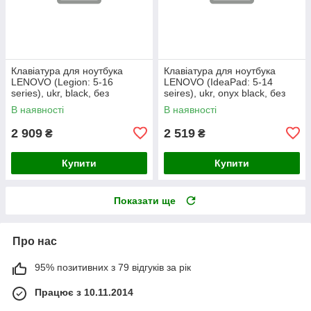
Клавіатура для ноутбука
Клавіатура для ноутбука
LENOVO (Legion: 5-16
LENOVO (IdeaPad: 5-14
series), ukr, black, без
seires), ukr, onyx black, без
фрейма, підсвічування
фрейму, підсвічування клавіш
В наявності
В наявності
клавіш
(copilot)
2 909
2 519
₴
₴
Купити
Купити
Показати ще
Про нас
95% позитивних з 79 відгуків за рік
Працює з 10.11.2014