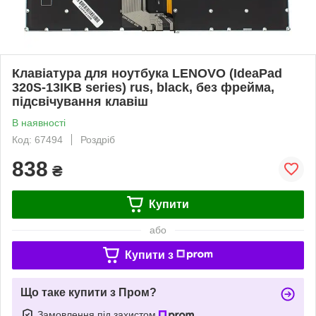
Клавіатура для ноутбука LENOVO (IdeaPad
320S-13IKB series) rus, black, без фрейма,
підсвічування клавіш
В наявності
Код: 67494
Роздріб
838
₴
Купити
або
Купити з
Що таке купити з Пром?
Замовлення під захистом