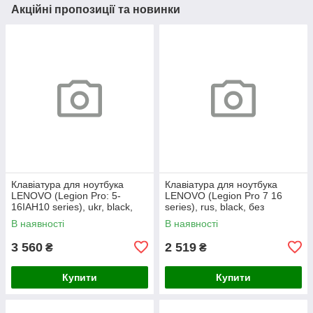
Акційні пропозиції та новинки
Клавіатура для ноутбука
Клавіатура для ноутбука
LENOVO (Legion Pro: 5-
LENOVO (Legion Pro 7 16
16IAH10 series), ukr, black,
series), rus, black, без
без кадру, підсвічування
фрейма, підсвічування
В наявності
В наявності
клавіш (RGB)
клавіш (copilot)
3 560
2 519
₴
₴
Купити
Купити