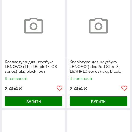
Клавиатура для ноутбука
Клавіатура для ноутбука
LENOVO (ThinkBook 14 G6
LENOVO (IdeaPad Slim: 3
series) ukr, black, без
16AHP10 series) ukr, black,
фрейма, подсветка клавиш
без кадру, підсвічування
В наявності
В наявності
(copilot)
клавіш
2 454
2 454
₴
₴
Купити
Купити