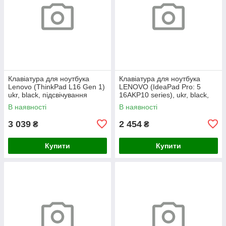
Клавіатура для ноутбука
Клавіатура для ноутбука
Lenovo (ThinkPad L16 Gen 1)
LENOVO (IdeaPad Pro: 5
ukr, black, підсвічування
16AKP10 series), ukr, black,
клавіш (copilot)
без кадру, підсвічування
В наявності
В наявності
клавіш
3 039
2 454
₴
₴
Купити
Купити