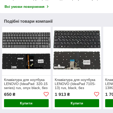
Всі умови повернення
Подібні товари компанії
Клавіатура для ноутбука
Клавіатура для ноутбука
Клав
LENOVO (IdeaPad: 320-15
LENOVO (IdeaPad 710S-
LEN
series) rus, onyx black, без
13) rus, black, без
13IK
фрейма, підсвічування
фрейма, підсвічування
без 
650
1 913
1 7
₴
₴
клавіш
клавіш
підс
(ОР
Купити
Купити