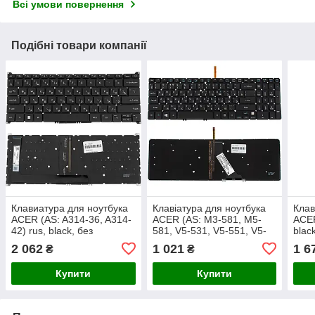
Всі умови повернення
Подібні товари компанії
Клавиатура для ноутбука
Клавіатура для ноутбука
Клав
ACER (AS: A314-36, A314-
ACER (AS: M3-581, M5-
ACER
42) rus, black, без
581, V5-531, V5-551, V5-
blac
фрейма, , підсвічування
571 series) rus, black, без
підс
2 062
1 021
1 6
₴
₴
клавіш
фрейма, підсвічування
клавіш
Купити
Купити