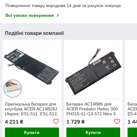
Повернення товару впродовж 14 днів за рахунок покупця
Всі умови повернення
Подібні товари компанії
Оригінальна батарея для
Батарея AC14B8K для
Бата
ноутбука ACER AC14B18J
ACER Predator Helios 300
ACER
(Aspire: ES1-511, ES1-512,
PH315-51 G3-572 Nitro 5
E5-4
ES1-523, ES1-524, ES1-
AN515-51 AN515-53,
V3-4
4 211
1 729
1 4
₴
₴
533) 11.4V 3220mAh Black
Aspire V3-371, E3-111
4400
(15.2V 3600mAh 55Wh)
Купити
Купити