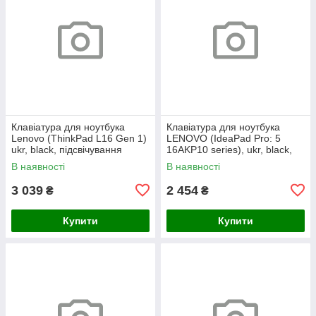
Клавіатура для ноутбука
Клавіатура для ноутбука
Lenovo (ThinkPad L16 Gen 1)
LENOVO (IdeaPad Pro: 5
ukr, black, підсвічування
16AKP10 series), ukr, black,
клавіш (copilot)
без кадру, підсвічування
В наявності
В наявності
клавіш
3 039
2 454
₴
₴
Купити
Купити