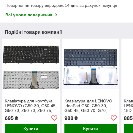
Повернення товару впродовж 14 днів за рахунок покупця
Всі умови повернення
Подібні товари компанії
Клавіатура для ноутбука
Клавіатура для LENOVO
Клав
LENOVO (G50-30, G50-45,
IdeaPad G50, G50-30,
LENO
G50-70, Z50-70, Z50-75,
G50-45, G50-70, G70,
15D,
Flex 2-15) ukr, black
G70-70, Z50-70, Z70-80
S510
695
988
885
₴
₴
(RU Black, Чорна рамка з
fram
підсвіткою)
клав
Купити
Купити