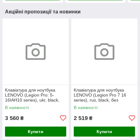
Акційні пропозиції та новинки
Клавіатура для ноутбука
Клавіатура для ноутбука
LENOVO (Legion Pro: 5-
LENOVO (Legion Pro 7 16
16IAH10 series), ukr, black,
series), rus, black, без
без кадру, підсвічування
фрейма, підсвічування
В наявності
В наявності
клавіш (RGB)
клавіш (copilot)
3 560
2 519
₴
₴
Купити
Купити