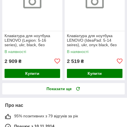
Клавіатура для ноутбука
Клавіатура для ноутбука
LENOVO (Legion: 5-16
LENOVO (IdeaPad: 5-14
series), ukr, black, без
seires), ukr, onyx black, без
фрейма, підсвічування
фрейму, підсвічування клавіш
В наявності
В наявності
клавіш
(copilot)
2 909
2 519
₴
₴
Купити
Купити
Показати ще
Про нас
95% позитивних з 79 відгуків за рік
Працює з 10.11.2014