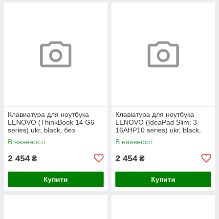
Клавиатура для ноутбука
Клавіатура для ноутбука
LENOVO (ThinkBook 14 G6
LENOVO (IdeaPad Slim: 3
series) ukr, black, без
16AHP10 series) ukr, black,
фрейма, подсветка клавиш
без кадру, підсвічування
В наявності
В наявності
(copilot)
клавіш
2 454
2 454
₴
₴
Купити
Купити