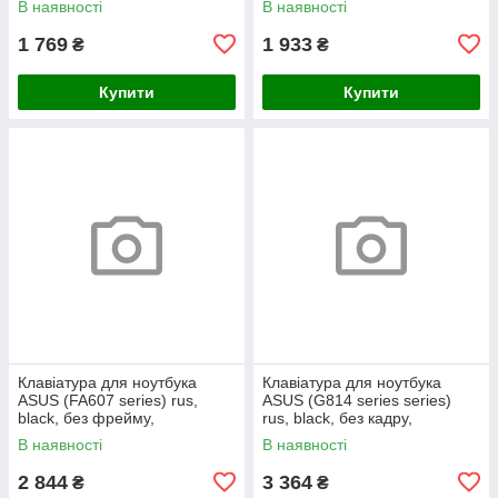
В наявності
В наявності
1 769
1 933
₴
₴
Купити
Купити
Клавіатура для ноутбука
Клавіатура для ноутбука
ASUS (FA607 series) rus,
ASUS (G814 series series)
black, без фрейму,
rus, black, без кадру,
підсвічування клавіш (RGB)
підсвічування клавіш (RGB 4)
В наявності
В наявності
2 844
3 364
₴
₴