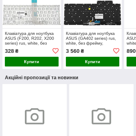
Клавіатура для ноутбука
Клавіатура для ноутбука
Клав
ASUS (F200, R202, X200
ASUS (GA402 series) rus,
ASUS
series) rus, white, без
white, без фрейму,
whit
фрейма
підсвічування клавіш
328
3 560
890
₴
₴
(RGB)
Купити
Купити
Акційні пропозиції та новинки