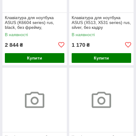
Клавіатура для ноутбука
Клавіатура для ноутбука
ASUS (K6604 series) rus,
ASUS (X513, X531 series) rus,
black, без фрейму,
silver, без кадру
підсвічування клавіш (Red
В наявності
В наявності
Esc)
2 844
1 170
₴
₴
Купити
Купити