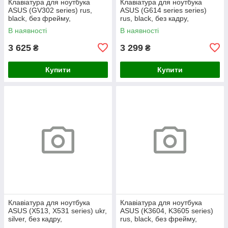
Клавіатура для ноутбука
Клавіатура для ноутбука
ASUS (GV302 series) rus,
ASUS (G614 series series)
black, без фрейму,
rus, black, без кадру,
підсвічування клавіш
підсвічування клавіш (RGB 4)
В наявності
В наявності
3 625
3 299
₴
₴
Купити
Купити
Клавіатура для ноутбука
Клавіатура для ноутбука
ASUS (X513, X531 series) ukr,
ASUS (K3604, K3605 series)
silver, без кадру,
rus, black, без фрейму,
підсвічування клавіш
підсвічування клавіш