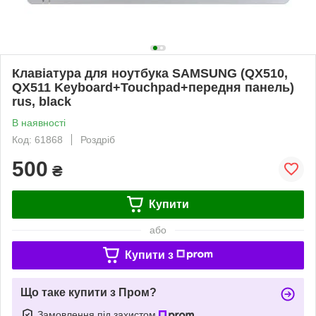
Клавіатура для ноутбука SAMSUNG (QX510,
QX511 Keyboard+Touchpad+передня панель)
rus, black
В наявності
Код: 61868
Роздріб
500
₴
Купити
або
Купити з
Що таке купити з Пром?
Замовлення під захистом