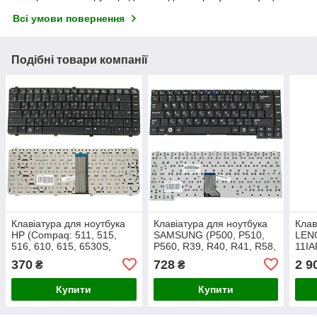
Всі умови повернення
Подібні товари компанії
Клавіатура для ноутбука
Клавіатура для ноутбука
Клав
HP (Compaq: 511, 515,
SAMSUNG (P500, P510,
LEN
516, 610, 615, 6530S,
P560, R39, R40, R41, R58,
11IA
6535S, 6730S, CQ510,
R60, R70, R503, R505,
пане
370
728
2 9
₴
₴
CQ610, CQ615) rus, black
R508, R509, R510, R560)
rus, black
Купити
Купити