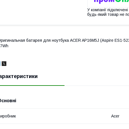
У компанії підключені
будь-який товар не п
ригинальная батарея для ноутбука ACER AP16M5J (Aspire ES1-523
37Wh
арактеристики
Основні
иробник
Acer