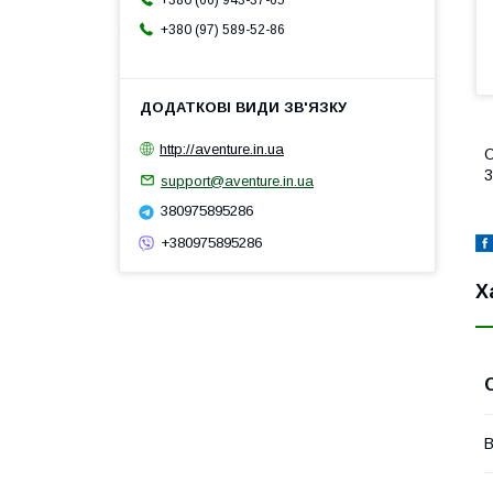
+380 (66) 943-37-65
+380 (97) 589-52-86
http://aventure.in.ua
О
support@aventure.in.ua
380975895286
+380975895286
Х
В