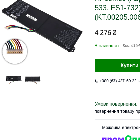
533, ES1-732
(KT.00205.00
4 276 ₴
В наявності
Код:
6154
Купити
+380 (63) 427-60-22
повернення товару п