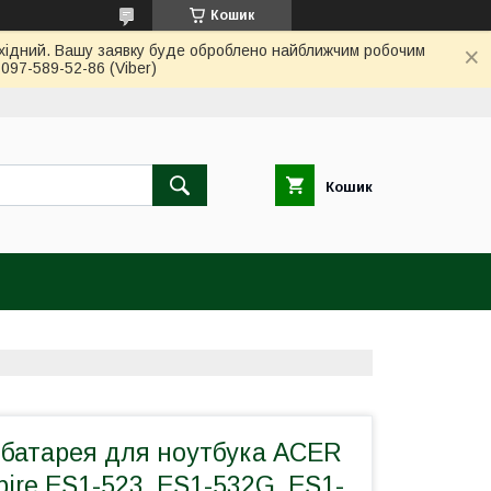
Кошик
вихідний. Вашу заявку буде оброблено найближчим робочим
97-589-52-86 (Viber)
Кошик
 батарея для ноутбука ACER
ire ES1-523, ES1-532G, ES1-