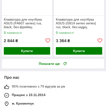
Клавіатура для ноутбука
Клавіатура для ноутбука
ASUS (FA607 series) rus,
ASUS (G814 series series)
black, без фрейму,
rus, black, без кадру,
підсвічування клавіш (RGB)
підсвічування клавіш (RGB 4)
В наявності
В наявності
2 844
3 364
₴
₴
Купити
Купити
Показати ще
Про нас
95% позитивних з 79 відгуків за рік
Працює з 10.11.2014
м. Кременчук