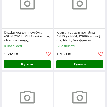
Клавіатура для ноутбука
Клавіатура для ноутбука
ASUS (X513, X531 series) ukr,
ASUS (K3604, K3605 series)
silver, без кадру,
rus, black, без фрейму,
підсвічування клавіш
підсвічування клавіш
В наявності
В наявності
1 769
1 933
₴
₴
Купити
Купити