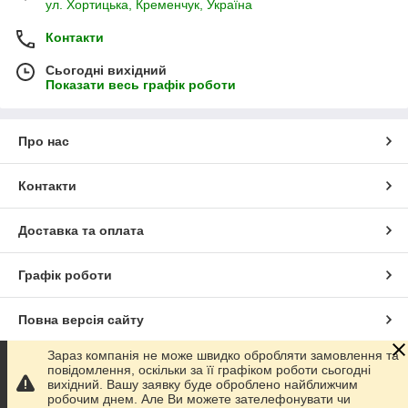
ул. Хортицька, Кременчук, Україна
Контакти
Сьогодні вихідний
Показати весь графік роботи
Про нас
Контакти
Доставка та оплата
Графік роботи
Повна версія сайту
Зараз компанія не може швидко обробляти замовлення та
Сайт створено на маркетплейсі
Prom.ua
повідомлення, оскільки за її графіком роботи сьогодні
вихідний. Вашу заявку буде оброблено найближчим
робочим днем. Але Ви можете зателефонувати чи