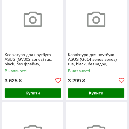
Клавіатура для ноутбука
Клавіатура для ноутбука
ASUS (GV302 series) rus,
ASUS (G614 series series)
black, без фрейму,
rus, black, без кадру,
підсвічування клавіш
підсвічування клавіш (RGB 4)
В наявності
В наявності
3 625
3 299
₴
₴
Купити
Купити