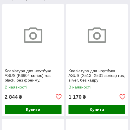
Клавіатура для ноутбука
Клавіатура для ноутбука
ASUS (K6604 series) rus,
ASUS (X513, X531 series) rus,
black, без фрейму,
silver, без кадру
підсвічування клавіш (Red
В наявності
В наявності
Esc)
2 844
1 170
₴
₴
Купити
Купити