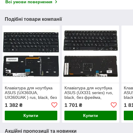
Всі умови повернення
Подібні товари компанії
Клавіатура для ноутбука
Клавіатура для ноутбука
Клав
ASUS (UX360UA,
ASUS (UX331 series) rus,
ASUS
UX360UAK ) rus, black, без
black, без фрейма,
blac
фрейма, підсвічування
підсвічування клавіш
підс
1 382
1 701
1 8
₴
₴
клавіш
Купити
Купити
Акційні пропозиції та новинки