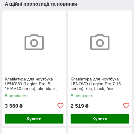
Акційні пропозиції та новинки
Клавіатура для ноутбука
Клавіатура для ноутбука
LENOVO (Legion Pro: 5-
LENOVO (Legion Pro 7 16
16IAH10 series), ukr, black,
series), rus, black, без
без кадру, підсвічування
фрейма, підсвічування
В наявності
В наявності
клавіш (RGB)
клавіш (copilot)
3 560
2 519
₴
₴
Купити
Купити