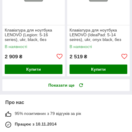
Клавіатура для ноутбука
Клавіатура для ноутбука
LENOVO (Legion: 5-16
LENOVO (IdeaPad: 5-14
series), ukr, black, без
seires), ukr, onyx black, без
фрейма, підсвічування
фрейму, підсвічування клавіш
В наявності
В наявності
клавіш
(copilot)
2 909
2 519
₴
₴
Купити
Купити
Показати ще
Про нас
95% позитивних з 79 відгуків за рік
Працює з 10.11.2014