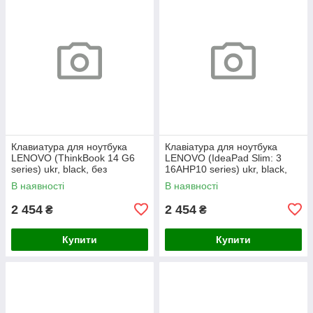
Клавиатура для ноутбука
Клавіатура для ноутбука
LENOVO (ThinkBook 14 G6
LENOVO (IdeaPad Slim: 3
series) ukr, black, без
16AHP10 series) ukr, black,
фрейма, подсветка клавиш
без кадру, підсвічування
В наявності
В наявності
(copilot)
клавіш
2 454
2 454
₴
₴
Купити
Купити