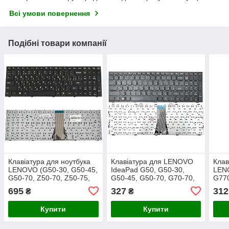
Всі умови повернення
Подібні товари компанії
Клавіатура для ноутбука
Клавіатура для LENOVO
Клав
LENOVO (G50-30, G50-45,
IdeaPad G50, G50-30,
LEN
G50-70, Z50-70, Z50-75,
G50-45, G50-70, G70-70,
G770
Flex 2-15) ukr, black
G70-80, Z50-70, Z50-75,
rus,
695
327
312
₴
₴
Z70-80 Flex 2-15 (RU
Black Чорна рамка)
Купити
Купити