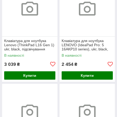
Клавіатура для ноутбука
Клавіатура для ноутбука
Lenovo (ThinkPad L16 Gen 1)
LENOVO (IdeaPad Pro: 5
ukr, black, підсвічування
16AKP10 series), ukr, black,
клавіш (copilot)
без кадру, підсвічування
В наявності
В наявності
клавіш
3 039
2 454
₴
₴
Купити
Купити