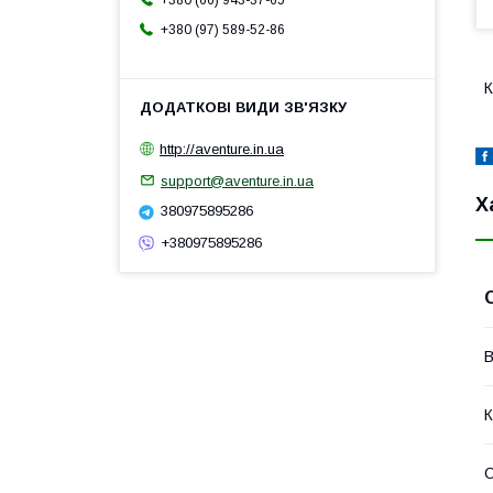
+380 (66) 943-37-65
+380 (97) 589-52-86
К
http://aventure.in.ua
support@aventure.in.ua
Х
380975895286
+380975895286
В
К
С