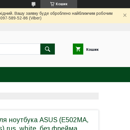
Кошик
вихідний. Вашу заявку буде оброблено найближчим робочим
97-589-52-86 (Viber)
Кошик
для ноутбука ASUS (E502MA,
) rus, white, без фрейма