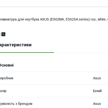
лавиатура для ноутбука ASUS (E502MA, E502SA series) rus, white,
арактеристики
Основні
иробник
Asus
олір
Білий
умісність з брендом
Asus