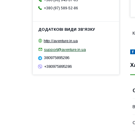
+380 (66) 943-37-65
+380 (97) 589-52-86
К
http://aventure.in.ua
support@aventure.in.ua
380975895286
Х
+380975895286
В
С