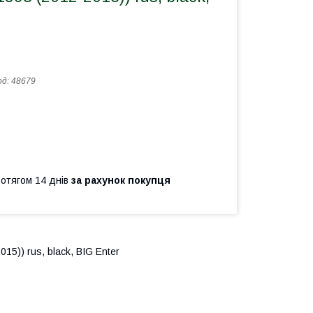
од:
48679
ротягом 14 днів
за рахунок покупця
5)) rus, black, BIG Enter