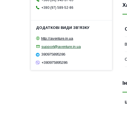
+380 (66) 943-37-65
Х
+380 (97) 589-52-86
http://aventure.in.ua
В
support@aventure.in.ua
380975895286
С
+380975895286
І
Ц