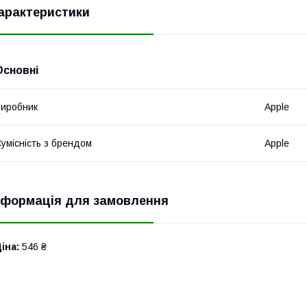
арактеристики
Основні
иробник
Apple
умісність з брендом
Apple
нформація для замовлення
іна:
546 ₴