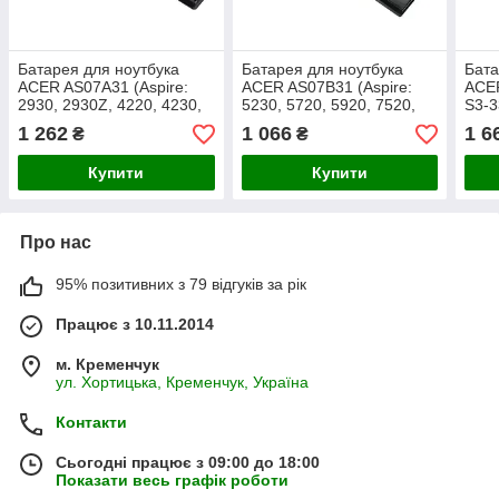
Батарея для ноутбука
Батарея для ноутбука
Бата
ACER AS07A31 (Aspire:
ACER AS07B31 (Aspire:
ACER
2930, 2930Z, 4220, 4230,
5230, 5720, 5920, 7520,
S3-3
4235, 4240, 4310, 5334,
TravelMate: 7230, 7530,
S3-9
1 262
1 066
1 6
₴
₴
5732Z, 7315) 11.1V
7730) 11.1V 4400mAh,
Blac
4400mAh, Black
Black
Купити
Купити
Про нас
95% позитивних з 79 відгуків за рік
Працює з 10.11.2014
м. Кременчук
ул. Хортицька, Кременчук, Україна
Контакти
Сьогодні працює з 09:00 до 18:00
Показати весь графік роботи