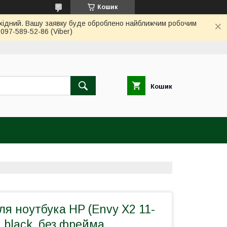
Кошик
вихідний. Вашу заявку буде оброблено найближчим робочим
97-589-52-86 (Viber)
Кошик
ля ноутбука HP (Envy X2 11-
s, black, без фрейма