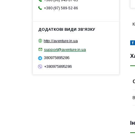
+380 (66) 943-37-65
+380 (97) 589-52-86
К
http://aventure.in.ua
support@aventure.in.ua
Х
380975895286
+380975895286
В
І