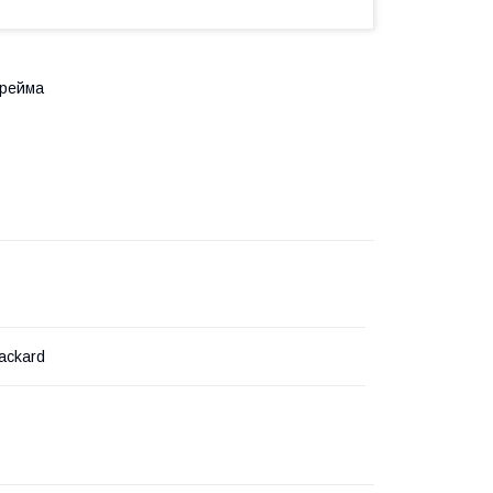
фрейма
ackard