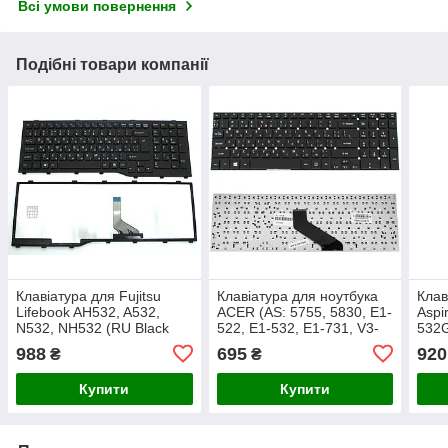
Всі умови повернення
Подібні товари компанії
Клавіатура для Fujitsu
Клавіатура для ноутбука
Клав
Lifebook AH532, A532,
ACER (AS: 5755, 5830, E1-
Aspi
N532, NH532 (RU Black
522, E1-532, E1-731, V3-
532G
with Frame)
551, V3-731) ukr, black,
574G
988
695
920
₴
₴
без фрейму
Blac
підс
Купити
Купити