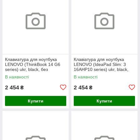
Клавиатура для ноутбука
Клавіатура для ноутбука
LENOVO (ThinkBook 14 G6
LENOVO (IdeaPad Slim: 3
series) ukr, black, без
16AHP10 series) ukr, black,
фрейма, подсветка клавиш
без кадру, підсвічування
В наявності
В наявності
(copilot)
клавіш
2 454
2 454
₴
₴
Купити
Купити