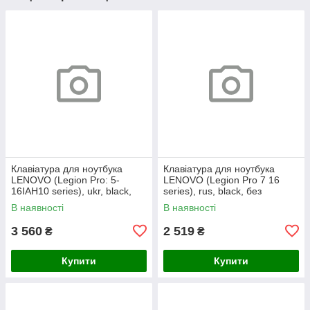
Клавіатура для ноутбука
Клавіатура для ноутбука
LENOVO (Legion Pro: 5-
LENOVO (Legion Pro 7 16
16IAH10 series), ukr, black,
series), rus, black, без
без кадру, підсвічування
фрейма, підсвічування
В наявності
В наявності
клавіш (RGB)
клавіш (copilot)
3 560
2 519
₴
₴
Купити
Купити