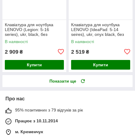
Клавіатура для ноутбука
Клавіатура для ноутбука
LENOVO (Legion: 5-16
LENOVO (IdeaPad: 5-14
series), ukr, black, без
seires), ukr, onyx black, без
фрейма, підсвічування
фрейму, підсвічування клавіш
В наявності
В наявності
клавіш
(copilot)
2 909
2 519
₴
₴
Купити
Купити
Показати ще
Про нас
95% позитивних з 79 відгуків за рік
Працює з 10.11.2014
м. Кременчук