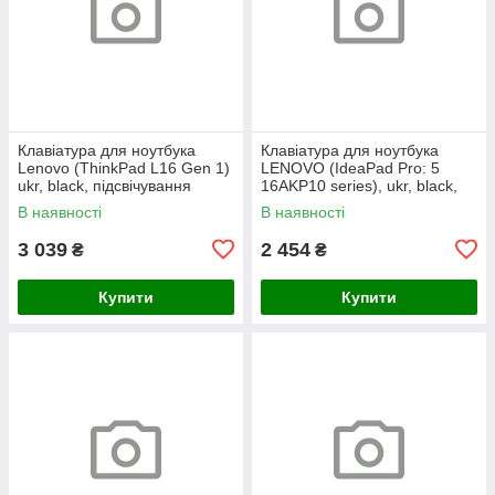
Клавіатура для ноутбука
Клавіатура для ноутбука
Lenovo (ThinkPad L16 Gen 1)
LENOVO (IdeaPad Pro: 5
ukr, black, підсвічування
16AKP10 series), ukr, black,
клавіш (copilot)
без кадру, підсвічування
В наявності
В наявності
клавіш
3 039
2 454
₴
₴
Купити
Купити