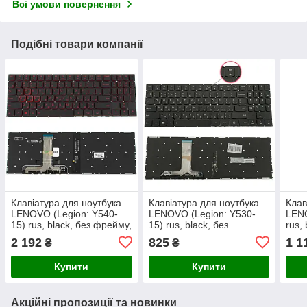
Всі умови повернення
Подібні товари компанії
Клавіатура для ноутбука
Клавіатура для ноутбука
Клав
LENOVO (Legion: Y540-
LENOVO (Legion: Y530-
LEN
15) rus, black, без фрейму,
15) rus, black, без
rus,
підсвічування клавіш RED
фрейма, підсвічування
клав
2 192
825
1 1
₴
₴
(ОРИГІНАЛ)
клавіш(оригінал) (black
bezzel)
Купити
Купити
Акційні пропозиції та новинки