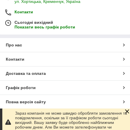
ул. Хортицька, Кременчук, Україна
Контакти
Сьогодні вихідний
Показати весь графік роботи
Про нас
Контакти
Доставка та оплата
Графік роботи
Повна версія сайту
Зараз компанія не може швидко обробляти замовлення та
Сайт створено на маркетплейсі
Prom.ua
повідомлення, оскільки за її графіком роботи сьогодні
вихідний. Вашу заявку буде оброблено найближчим
робочим днем. Але Ви можете зателефонувати чи