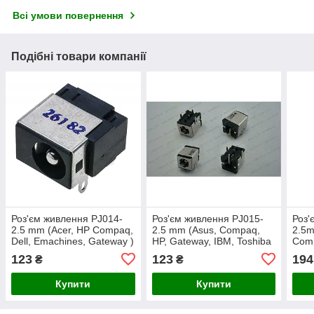
Всі умови повернення
Подібні товари компанії
Роз'єм живлення PJ014-
Роз'єм живлення PJ015-
Роз'
2.5 mm (Acer, HP Compaq,
2.5 mm (Asus, Compaq,
2.5m
Dell, Emachines, Gateway )
HP, Gateway, IBM, Toshiba
Comp
)
Gat
123
123
194
₴
₴
IBM:
Tosh
Купити
Купити