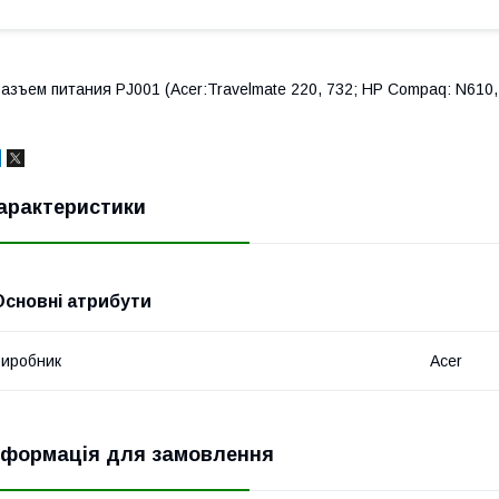
азъем питания PJ001 (Acer:Travelmate 220, 732; HP Compaq: N610,
арактеристики
Основні атрибути
иробник
Acer
нформація для замовлення