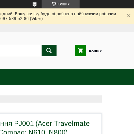
Кошик
вихідний. Вашу заявку буде оброблено найближчим робочим
97-589-52-86 (Viber)
Кошик
ння PJ001 (Acer:Travelmate
 Compaq: N610, N800)