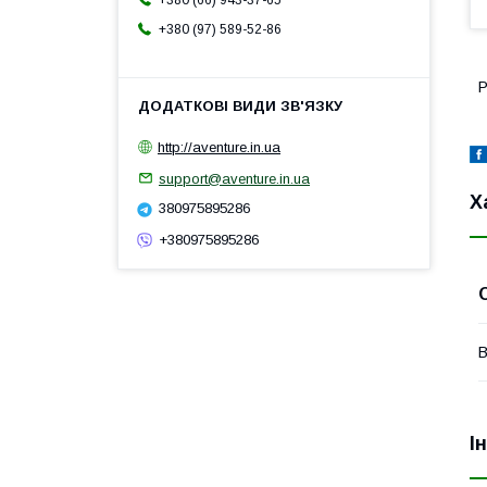
+380 (66) 943-37-65
+380 (97) 589-52-86
Р
http://aventure.in.ua
support@aventure.in.ua
Х
380975895286
+380975895286
В
І