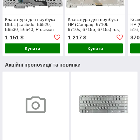
Клавіатура для ноутбука
Клавіатура для ноутбука
Клав
DELL (Latitude: E6520,
HP (Compaq: 6710b,
HP (
E6530, E6540, Precision
6710s, 6715b, 6715s) rus,
516,
M4600, M6600), rus, black
black
6535
1 151
1 217
370
₴
₴
без джойстика
CQ61
Купити
Купити
Акційні пропозиції та новинки