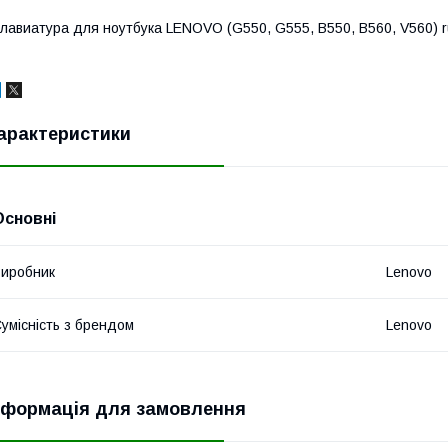
лавиатура для ноутбука LENOVO (G550, G555, B550, B560, V560) ru
арактеристики
Основні
иробник
Lenovo
умісність з брендом
Lenovo
нформація для замовлення