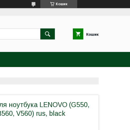
Кошик
Кошик
для ноутбука LENOVO (G550,
560, V560) rus, black