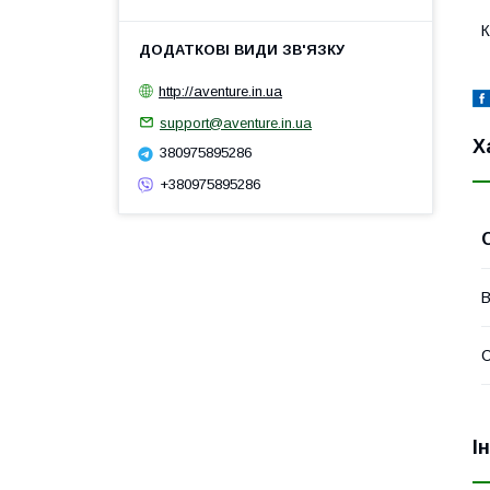
К
http://aventure.in.ua
support@aventure.in.ua
Х
380975895286
+380975895286
В
С
І