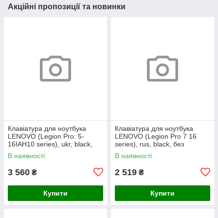
Акційні пропозиції та новинки
Клавіатура для ноутбука
Клавіатура для ноутбука
LENOVO (Legion Pro: 5-
LENOVO (Legion Pro 7 16
16IAH10 series), ukr, black,
series), rus, black, без
без кадру, підсвічування
фрейма, підсвічування
В наявності
В наявності
клавіш (RGB)
клавіш (copilot)
3 560
2 519
₴
₴
Купити
Купити