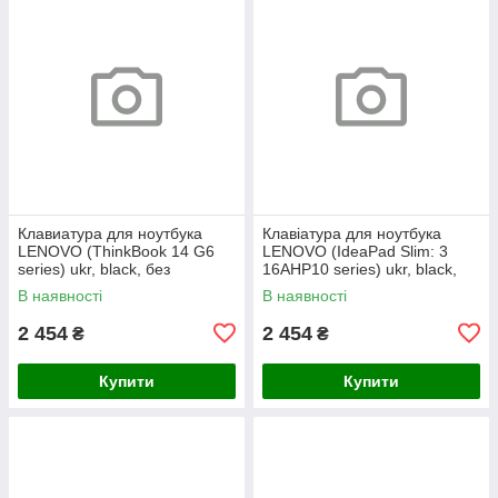
Клавиатура для ноутбука
Клавіатура для ноутбука
LENOVO (ThinkBook 14 G6
LENOVO (IdeaPad Slim: 3
series) ukr, black, без
16AHP10 series) ukr, black,
фрейма, подсветка клавиш
без кадру, підсвічування
В наявності
В наявності
(copilot)
клавіш
2 454
2 454
₴
₴
Купити
Купити