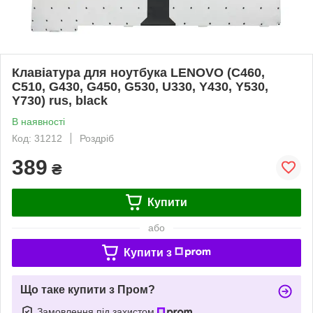
Клавіатура для ноутбука LENOVO (C460,
C510, G430, G450, G530, U330, Y430, Y530,
Y730) rus, black
В наявності
Код: 31212
Роздріб
389
₴
Купити
або
Купити з
Що таке купити з Пром?
Замовлення під захистом