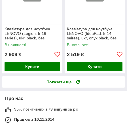
Клавіатура для ноутбука
Клавіатура для ноутбука
LENOVO (Legion: 5-16
LENOVO (IdeaPad: 5-14
series), ukr, black, без
seires), ukr, onyx black, без
фрейма, підсвічування
фрейму, підсвічування клавіш
В наявності
В наявності
клавіш
(copilot)
2 909
2 519
₴
₴
Купити
Купити
Показати ще
Про нас
95% позитивних з 79 відгуків за рік
Працює з 10.11.2014