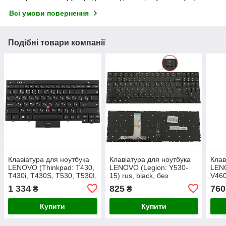
Всі умови повернення
Подібні товари компанії
Клавіатура для ноутбука
Клавіатура для ноутбука
Клав
LENOVO (Thinkpad: T430,
LENOVO (Legion: Y530-
LENO
T430i, T430S, T530, T530I,
15) rus, black, без
V460
X230, X230i, X230S) rus,
фрейма, підсвічування
Y560
1 334
825
760
₴
₴
black
клавіш(оригінал) (black
bezzel)
Купити
Купити