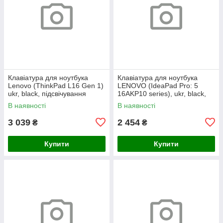
Клавіатура для ноутбука
Клавіатура для ноутбука
Lenovo (ThinkPad L16 Gen 1)
LENOVO (IdeaPad Pro: 5
ukr, black, підсвічування
16AKP10 series), ukr, black,
клавіш (copilot)
без кадру, підсвічування
В наявності
В наявності
клавіш
3 039
2 454
₴
₴
Купити
Купити