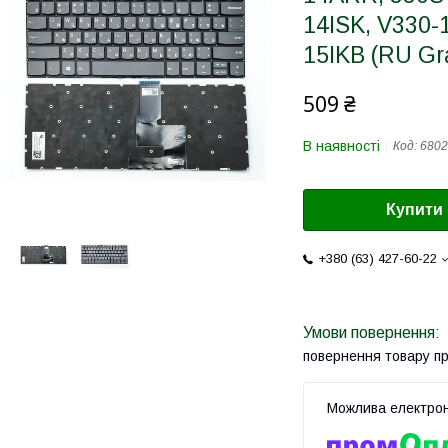
14ISK, V330-
15IKB (RU Gr
509 ₴
В наявності
Код:
6802
Купити
+380 (63) 427-60-22
повернення товару п