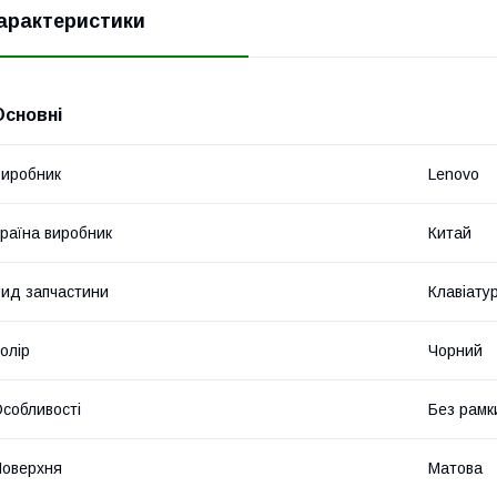
арактеристики
Основні
иробник
Lenovo
раїна виробник
Китай
ид запчастини
Клавіату
олір
Чорний
собливості
Без рамк
оверхня
Матова