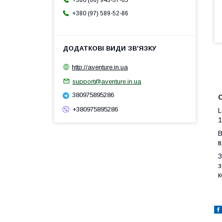
+380 (66) 943-37-65
+380 (97) 589-52-86
http://aventure.in.ua
support@aventure.in.ua
380975895286
С
+380975895286
L
1
В
в
З
з
к