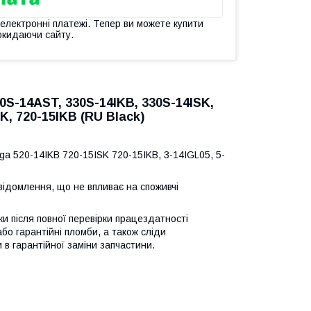
 електронні платежі. Тепер ви можете купити
окидаючи сайту.
0S-14AST, 330S-14IKB, 330S-14ISK,
K, 720-15IKB (RU Black)
 520-14IKB 720-15ISK 720-15IKB, 3-14IGL05, 5-
відомлення, що не впливає на споживчі
ьки після повної перевірки працездатності
або гарантійні пломби, а також сліди
 в гарантійної заміни запчастини.