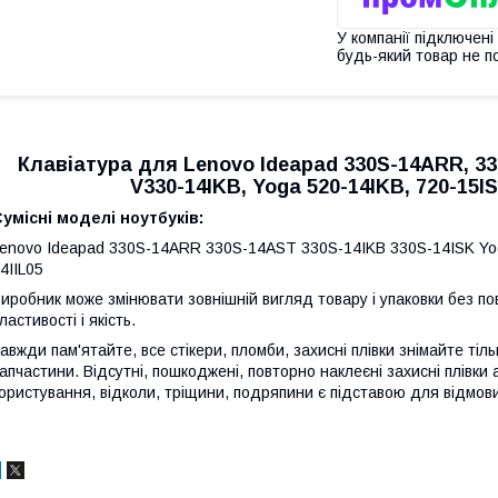
У компанії підключені
будь-який товар не п
Клавіатура для Lenovo Ideapad 330S-14ARR, 33
V330-14IKB, Yoga 520-14IKB, 720-15IS
умісні моделі ноутбуків:
enovo Ideapad 330S-14ARR 330S-14AST 330S-14IKB 330S-14ISK Yoga
4IIL05
иробник може змінювати зовнішній вигляд товару і упаковки без по
ластивості і якість.
авжди пам'ятайте, все стікери, пломби, захисні плівки знімайте тіл
апчастини. Відсутні, пошкоджені, повторно наклеєні захисні плівки 
ористування, відколи, тріщини, подряпини є підставою для відмови