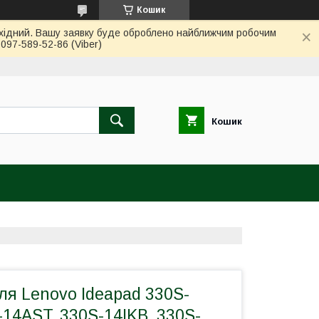
Кошик
вихідний. Вашу заявку буде оброблено найближчим робочим
97-589-52-86 (Viber)
Кошик
ля Lenovo Ideapad 330S-
14AST, 330S-14IKB, 330S-