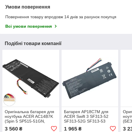
Умови повернення
Повернення товару впродовж 14 днів за рахунок покупця
Всі умови повернення
Подібні товари компанії
Оригінальна батарея для
Батарея AP18C7M для
Ориг
ноутбука ACER AC14B7K
ACER Swift 3 SF313-52
ноу
(Spin 5 SP515-51GN,
SF313-52G SF313-53
(БЕЗ
SWIFT 3 SF314-56,
SF313-53G SF316-51 Swift
371,
3 560
1 965
3 2
₴
₴
SF314-51, Nitro 5 AN515-
5 SF514-54T SF514-54GT
11.