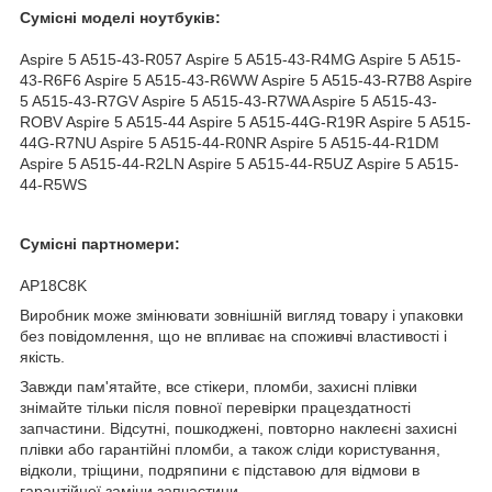
Сумісні моделі ноутбуків:
Aspire 5 A515-43-R057 Aspire 5 A515-43-R4MG Aspire 5 A515-
43-R6F6 Aspire 5 A515-43-R6WW Aspire 5 A515-43-R7B8 Aspire
5 A515-43-R7GV Aspire 5 A515-43-R7WA Aspire 5 A515-43-
ROBV Aspire 5 A515-44 Aspire 5 A515-44G-R19R Aspire 5 A515-
44G-R7NU Aspire 5 A515-44-R0NR Aspire 5 A515-44-R1DM
Aspire 5 A515-44-R2LN Aspire 5 A515-44-R5UZ Aspire 5 A515-
44-R5WS
Сумісні партномери:
AP18C8K
Виробник може змінювати зовнішній вигляд товару і упаковки
без повідомлення, що не впливає на споживчі властивості і
якість.
Завжди пам'ятайте, все стікери, пломби, захисні плівки
знімайте тільки після повної перевірки працездатності
запчастини. Відсутні, пошкоджені, повторно наклеєні захисні
плівки або гарантійні пломби, а також сліди користування,
відколи, тріщини, подряпини є підставою для відмови в
гарантійної заміни запчастини.