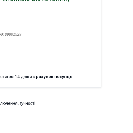
од:
89801529
ротягом 14 днів
за рахунок покупця
лючення, гучності