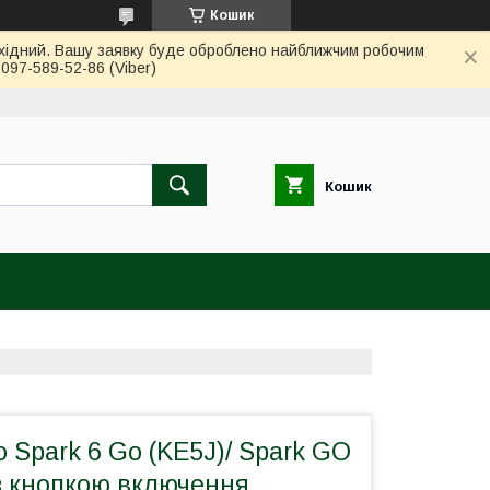
Кошик
вихідний. Вашу заявку буде оброблено найближчим робочим
97-589-52-86 (Viber)
Кошик
Spark 6 Go (KE5J)/ Spark GO
з кнопкою включення,