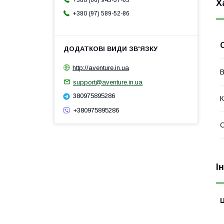
+380 (66) 943-37-65
Х
+380 (97) 589-52-86
http://aventure.in.ua
В
support@aventure.in.ua
380975895286
К
+380975895286
І
Ц