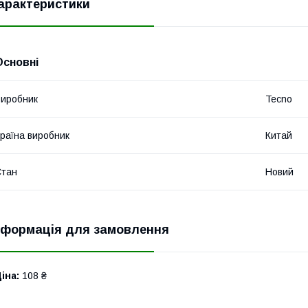
арактеристики
Основні
иробник
Tecno
раїна виробник
Китай
Стан
Новий
нформація для замовлення
іна:
108 ₴