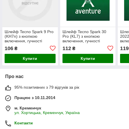
Шлейф Tecno Spark 9 Pro
Шлейф Tecno Spark 30
Шле
(KH7n) з кнопкою
Pro (KL7) з кнопкою
2022
включення, гучності
включення, гучності
вклю
106
112
119
₴
₴
Купити
Купити
Про нас
95% позитивних з 79 відгуків за рік
Працює з 10.11.2014
м. Кременчук
ул. Хортицька, Кременчук, Україна
Контакти