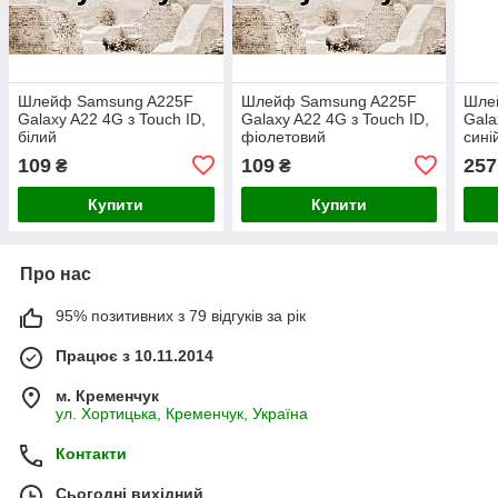
Шлейф Samsung A225F
Шлейф Samsung A225F
Шле
Galaxy A22 4G з Touch ID,
Galaxy A22 4G з Touch ID,
Gala
білий
фіолетовий
сині
109
109
257
₴
₴
Купити
Купити
Про нас
95% позитивних з 79 відгуків за рік
Працює з 10.11.2014
м. Кременчук
ул. Хортицька, Кременчук, Україна
Контакти
Сьогодні вихідний