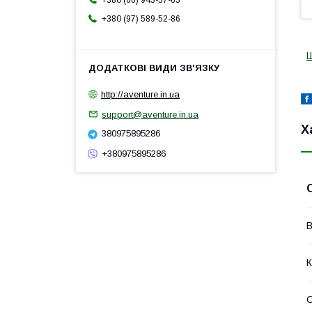
+380 (66) 943-37-65
+380 (97) 589-52-86
http://aventure.in.ua
support@aventure.in.ua
Х
380975895286
+380975895286
В
К