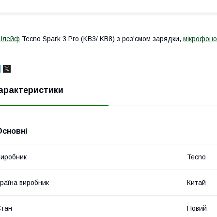
Шлейф
Tecno Spark 3 Pro (KB3/ KB8) з роз'ємом зарядки,
мікрофон
арактеристики
Основні
иробник
Tecno
раїна виробник
Китай
Стан
Новий